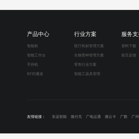
产品中心
行业方案
服务支
智能柜
医疗耗材管理方案
资料下载
智能工作台
生物育种管理方案
留言反馈
手持机
零售行业方案
RFID通道
智能工器具管理
友情链接：
东远智能
微付充
广电运通
微云卡
广数
广州