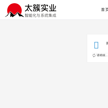
首
请稍候...