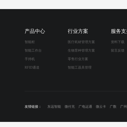
产品中心
行业方案
服务支
智能柜
医疗耗材管理方案
资料下载
智能工作台
生物育种管理方案
留言反馈
手持机
零售行业方案
RFID通道
智能工器具管理
友情链接：
东远智能
微付充
广电运通
微云卡
广数
广州