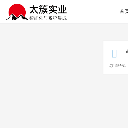
首
请稍候...