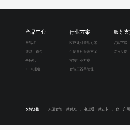
产品中心
行业方案
服务支
智能柜
医疗耗材管理方案
资料下载
智能工作台
生物育种管理方案
留言反馈
手持机
零售行业方案
RFID通道
智能工器具管理
友情链接：
东远智能
微付充
广电运通
微云卡
广数
广州