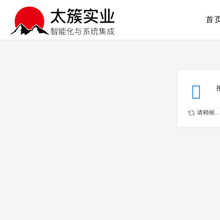
首
请稍候...