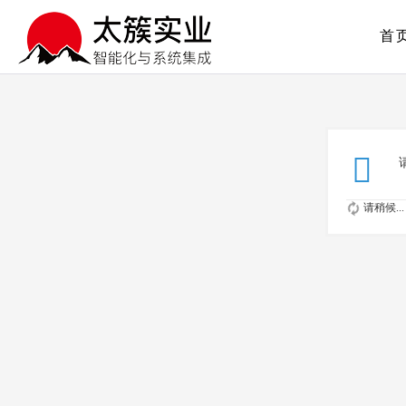
首
请稍候...