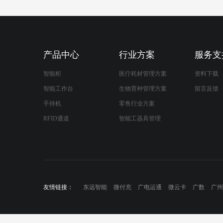
产品中心
行业方案
服务支
智能柜
医疗耗材管理方案
资料下载
智能工作台
生物育种管理方案
留言反馈
手持机
零售行业方案
RFID通道
智能工器具管理
友情链接：
东远智能
微付充
广电运通
微云卡
广数
广州