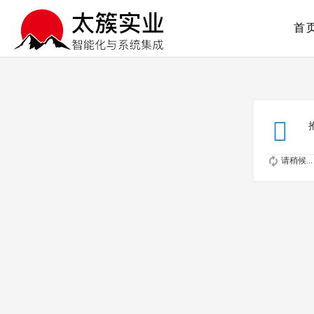
首
请稍候...