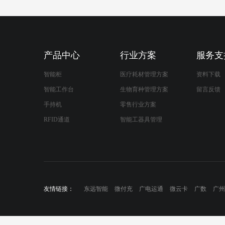
产品中心
行业方案
服务支
智能柜
医疗耗材管理方案
资料下载
智能工作台
生物育种管理方案
留言反馈
手持机
零售行业方案
RFID通道
智能工器具管理
友情链接：
东远智能
微付充
广电运通
微云卡
广数
广州