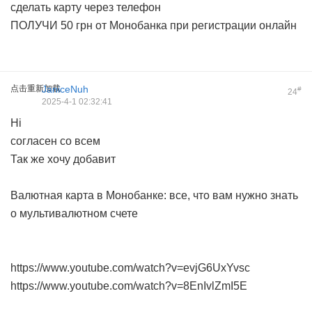
сделать карту через телефон
ПОЛУЧИ 50 грн от Монобанка при регистрации онлайн
点击重新加载
JaniceNuh
#
24
2025-4-1 02:32:41
Hi
согласен со всем
Так же хочу добавит
Валютная карта в Монобанке: все, что вам нужно знать
о мультивалютном счете
https://www.youtube.com/watch?v=evjG6UxYvsc
https://www.youtube.com/watch?v=8EnIvlZmI5E