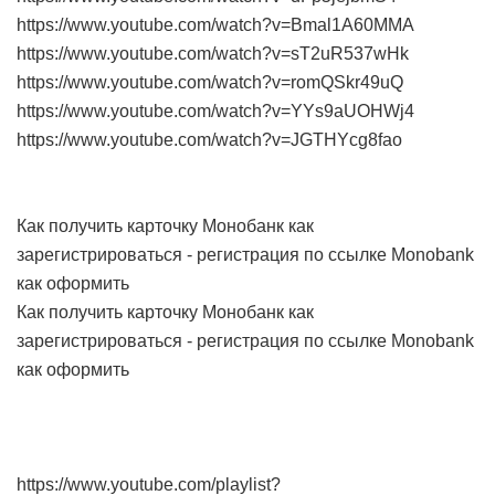
https://www.youtube.com/watch?v=Bmal1A60MMA
https://www.youtube.com/watch?v=sT2uR537wHk
https://www.youtube.com/watch?v=romQSkr49uQ
https://www.youtube.com/watch?v=YYs9aUOHWj4
https://www.youtube.com/watch?v=JGTHYcg8fao
Как получить карточку Монобанк как
зарегистрироваться - регистрация по ссылке Monobank
как оформить
Как получить карточку Монобанк как
зарегистрироваться - регистрация по ссылке Monobank
как оформить
https://www.youtube.com/playlist?