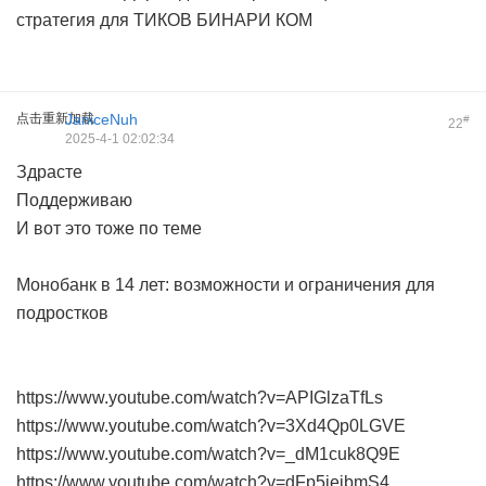
стратегия для ТИКОВ БИНАРИ КОМ
点击重新加载
JaniceNuh
#
22
2025-4-1 02:02:34
Здрасте
Поддерживаю
И вот это тоже по теме
Монобанк в 14 лет: возможности и ограничения для
подростков
https://www.youtube.com/watch?v=APIGlzaTfLs
https://www.youtube.com/watch?v=3Xd4Qp0LGVE
https://www.youtube.com/watch?v=_dM1cuk8Q9E
https://www.youtube.com/watch?v=dFp5jejbmS4