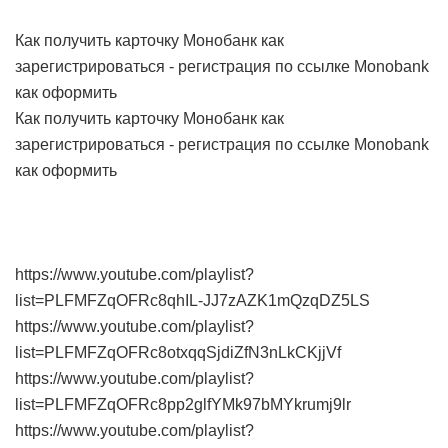
Как получить карточку Монобанк как
зарегистрироваться - регистрация по ссылке Monobank
как оформить
Как получить карточку Монобанк как
зарегистрироваться - регистрация по ссылке Monobank
как оформить
https://www.youtube.com/playlist?
list=PLFMFZqOFRc8qhIL-JJ7zAZK1mQzqDZ5LS
https://www.youtube.com/playlist?
list=PLFMFZqOFRc8otxqqSjdiZfN3nLkCKjjVf
https://www.youtube.com/playlist?
list=PLFMFZqOFRc8pp2glfYMk97bMYkrumj9lr
https://www.youtube.com/playlist?