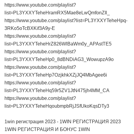
https://www.youtube.com/playlist?
list=PL3YXXYTeheHramRX5Mae8eLwQmfonZIl_
https://www.youtube.com/playlist?list=PL3YXXYTeheHpq-
3RKo5oTcBXKif3A9y-E
https://www.youtube.com/playlist?
list=PL3YXXYTeheHrZ826WlBaWm0y_APAstTE5
https://www.youtube.com/playlist?
list=PL3YXXYTeheHp0_8dBNDiAG3_WowupzA9o
https://www.youtube.com/playlist?
list=PL3YXXYTeheHp7OzjkhkXZjJQ4MbAgee6i
https://www.youtube.com/playlist?
list=PL3YXXYTeheHq59r5ZV1JtN475jh4MM_CA
https://www.youtube.com/playlist?
list=PL3YXXYTeheHqoubmpbRjJSfUkoKqsDTy3
1win регистрация 2023 - 1WIN РЕГИСТРАЦИЯ 2023
1WIN РЕГИСТРАЦИЯ И БОНУС 1WIN