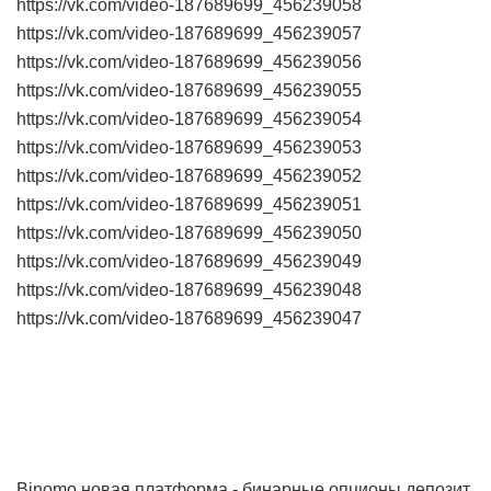
https://vk.com/video-187689699_456239058
https://vk.com/video-187689699_456239057
https://vk.com/video-187689699_456239056
https://vk.com/video-187689699_456239055
https://vk.com/video-187689699_456239054
https://vk.com/video-187689699_456239053
https://vk.com/video-187689699_456239052
https://vk.com/video-187689699_456239051
https://vk.com/video-187689699_456239050
https://vk.com/video-187689699_456239049
https://vk.com/video-187689699_456239048
https://vk.com/video-187689699_456239047
Binomo новая платформа - бинарные опционы депозит