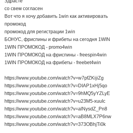
Здрасте
со свем согласен
Вот что я хочу добавить 1win как активировать
промокод
промокод для регистрации 1win
БОНУС, фриспины и фрибеты на сегодня 1WIN
1WIN ПРОМОКОД - promo4win
1WIN ПРОМОКОД на фриспины - freespin4win
1WIN ПРОМОКОД на фрибеты - freebet4win
https://www.youtube.com/watch?v=w7pfZKijiZg
https://www.youtube.com/watch?v=DIAP1xHj5qo
https://www.youtube.com/watch?v=9hMQ5yYZLyE
https://www.youtube.com/watch?v=u23M5-xuuIc
https://www.youtube.com/watch?v=alNysdZ_Pn8
https://www.youtube.com/watch?v=aB8MLX7P6nw
https://www.youtube.com/watch?v=373OBhjTi0k