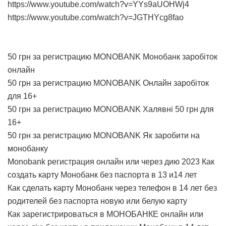
https://www.youtube.com/watch?v=YYs9aUOHWj4
https://www.youtube.com/watch?v=JGTHYcg8fao
50 грн за регистрацию MONOBANK Монобанк заробіток
онлайн
50 грн за регистрацию MONOBANK Онлайн заробіток
для 16+
50 грн за регистрацию MONOBANK Халявні 50 грн для
16+
50 грн за регистрацию MONOBANK Як заробити на
монобанку
Monobank регистрация онлайн или через дию 2023 Как
создать карту Монобанк без паспорта в 13 и14 лет
Как сделать карту Монобанк через телефон в 14 лет без
родителей без паспорта новую или белую карту
Как зарегистрироваться в МОНОБАНКЕ онлайн или