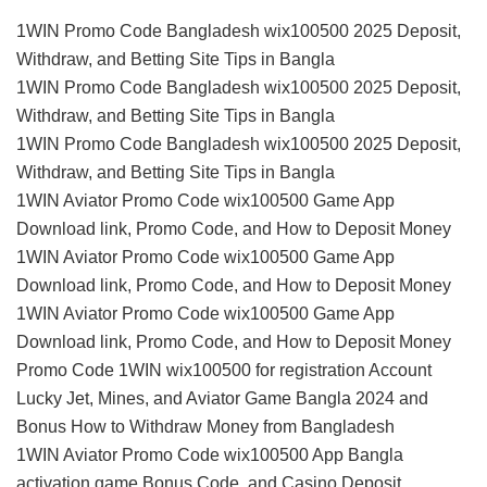
1WIN Promo Code Bangladesh wix100500 2025 Deposit,
Withdraw, and Betting Site Tips in Bangla
1WIN Promo Code Bangladesh wix100500 2025 Deposit,
Withdraw, and Betting Site Tips in Bangla
1WIN Promo Code Bangladesh wix100500 2025 Deposit,
Withdraw, and Betting Site Tips in Bangla
1WIN Aviator Promo Code wix100500 Game App
Download link, Promo Code, and How to Deposit Money
1WIN Aviator Promo Code wix100500 Game App
Download link, Promo Code, and How to Deposit Money
1WIN Aviator Promo Code wix100500 Game App
Download link, Promo Code, and How to Deposit Money
Promo Code 1WIN wix100500 for registration Account
Lucky Jet, Mines, and Aviator Game Bangla 2024 and
Bonus How to Withdraw Money from Bangladesh
1WIN Aviator Promo Code wix100500 App Bangla
activation game Bonus Code, and Casino Deposit