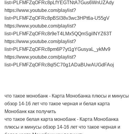
list=PLFMFZqOFRc8pLfYEGTNtA7Gus6WnUZAdy
https://www.youtube.com/playlist?
list=PLFMFZqOFRc8pBSI38v3wc3HPt6a-U55gV
https://www.youtube.com/playlist?
list=PLFMFZqOFRc8r9eT4LMx5QQmSgiINYZ63T
https://www.youtube.com/playlist?
list=PLFMFZqOFRc8pm6P7yt1gYGusyaL_ykMv9
https://www.youtube.com/playlist?
list=PLFMFZqOFRc8ql5C70g1ADaBUwAUGdFAoj
что такое монобанк - Карта Монобанка плюсы и минусы
обзор 14-16 лет что такое черная и белая карта
Монобанк как получить
что такое белая карта монобанк - Карта Монобанка
плюсы и минусы обзор 14-16 лет что такое черная и