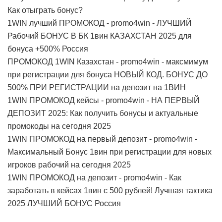
Как отыграть бонус?
1WIN лучший ПРОМОКОД - promo4win - ЛУЧШИЙ
Рабочий БОНУС В БК 1вин КАЗАХСТАН 2025 для
бонуса +500% Россия
ПРОМОКОД 1WIN Казахстан - promo4win - максмимум
при регистрации для бонуса НОВЫЙ КОД. БОНУС ДО
500% ПРИ РЕГИСТРАЦИИ на депозит на 1ВИН
1WIN ПРОМОКОД кейсы - promo4win - НА ПЕРВЫЙ
ДЕПОЗИТ 2025: Как получить бонусы и актуальные
промокоды на сегодня 2025
1WIN ПРОМОКОД на первый депозит - promo4win -
Максимальный Бонус 1вин при регистрации для новых
игроков рабочий на сегодня 2025
1WIN ПРОМОКОД на депозит - promo4win - Как
заработать в кейсах 1вин c 500 рублей! Лучшая тактика
2025 ЛУЧШИЙ БОНУС Россия