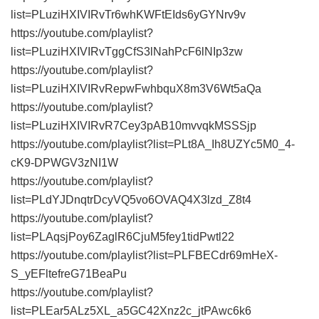
list=PLuziHXIVIRvTr6whKWFtEIds6yGYNrv9v
https://youtube.com/playlist?
list=PLuziHXIVIRvTggCfS3lNahPcF6lNIp3zw
https://youtube.com/playlist?
list=PLuziHXIVIRvRepwFwhbquX8m3V6Wt5aQa
https://youtube.com/playlist?
list=PLuziHXIVIRvR7Cey3pAB10mvvqkMSSSjp
https://youtube.com/playlist?list=PLt8A_Ih8UZYc5M0_4-
cK9-DPWGV3zNI1W
https://youtube.com/playlist?
list=PLdYJDnqtrDcyVQ5vo6OVAQ4X3lzd_Z8t4
https://youtube.com/playlist?
list=PLAqsjPoy6ZaglR6CjuM5fey1tidPwtl22
https://youtube.com/playlist?list=PLFBECdr69mHeX-
S_yEFltefreG71BeaPu
https://youtube.com/playlist?
list=PLEar5ALz5XL_a5GC42Xnz2c_jtPAwc6k6