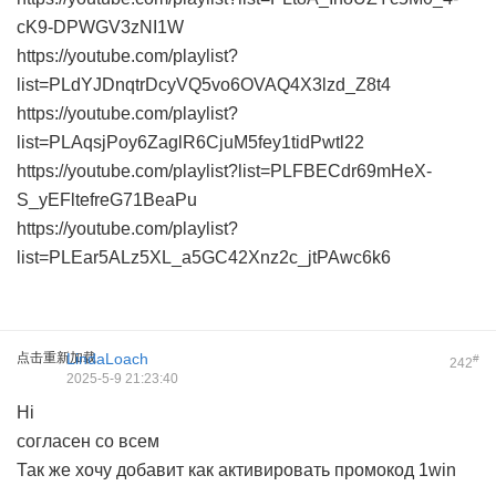
cK9-DPWGV3zNI1W
https://youtube.com/playlist?
list=PLdYJDnqtrDcyVQ5vo6OVAQ4X3lzd_Z8t4
https://youtube.com/playlist?
list=PLAqsjPoy6ZaglR6CjuM5fey1tidPwtl22
https://youtube.com/playlist?list=PLFBECdr69mHeX-
S_yEFltefreG71BeaPu
https://youtube.com/playlist?
list=PLEar5ALz5XL_a5GC42Xnz2c_jtPAwc6k6
点击重新加载
LindaLoach
#
242
2025-5-9 21:23:40
Hi
согласен со всем
Так же хочу добавит как активировать промокод 1win