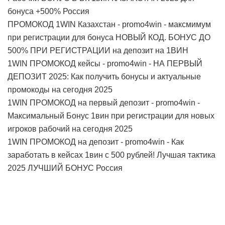
бонуса +500% Россия
ПРОМОКОД 1WIN Казахстан - promo4win - максмимум
при регистрации для бонуса НОВЫЙ КОД. БОНУС ДО
500% ПРИ РЕГИСТРАЦИИ на депозит на 1ВИН
1WIN ПРОМОКОД кейсы - promo4win - НА ПЕРВЫЙ
ДЕПОЗИТ 2025: Как получить бонусы и актуальные
промокоды на сегодня 2025
1WIN ПРОМОКОД на первый депозит - promo4win -
Максимальный Бонус 1вин при регистрации для новых
игроков рабочий на сегодня 2025
1WIN ПРОМОКОД на депозит - promo4win - Как
заработать в кейсах 1вин c 500 рублей! Лучшая тактика
2025 ЛУЧШИЙ БОНУС Россия