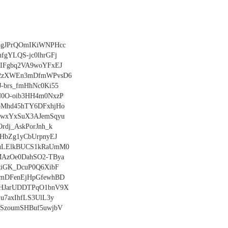
Sq44gJPrQOmIKiWNPHcc
KnfgYLQS-jc0lhrGFj
Ob2IFgbq2VA9woYFxEJ
sFRo2zXWEn3mDfmWPvsD6
3J-brs_fmHhNc0Ki55
soN0O-oib3HH4m0NxzP
FjbMhd45hTY6DFxhjHo
szQwxYxSuX3AJemSqyu
gOrdj_AskPorJnh_k
h-aHbZg1yCbUrpnyEJ
WEyuLElkBUCS1kRaUmM0
05MAzOe0DahSO2-TBya
9RtiGK_DcuP0Q6XibF
KpzmDFenEjHpGfewhBD
Q3VHJarUDDTPqO1bnV9X
sju7axIhfLS3UlL3y
Uu7SzoumSHBuf5uwjbV