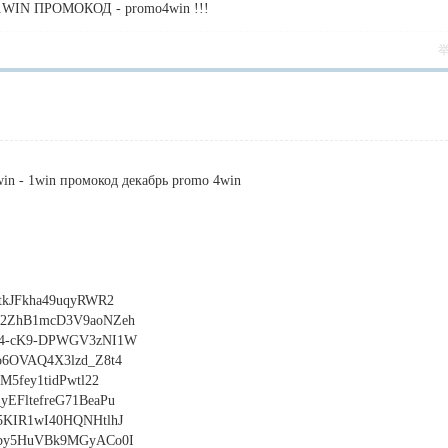
1WIN ПРОМОКОД - promo4win !!!
n - 1win промокод декабрь promo 4win
r_tkJFkha49uqyRWR2
K3W2ZhB1mcD3V9aoNZeh
5M0_4-cK9-DPWGV3zNI1W
5vo6OVAQ4X3lzd_Z8t4
uM5fey1tidPwtl22
_yEFltefreG71BeaPu
sn5KIR1wI40HQNHtlhJ
Fy5py5HuVBk9MGyACo0I