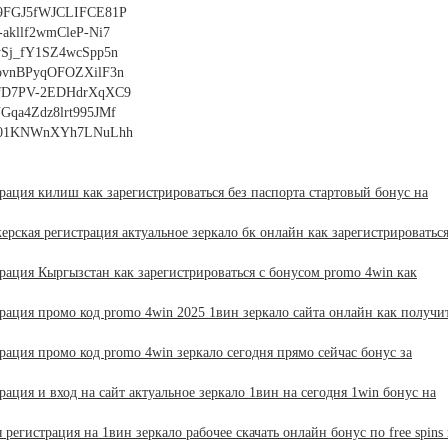
6U9FGJ5fWJCLIFCE81P
C-akllf2wmCleP-Ni7
nySj_fY1SZ4wcSpp5n
1oovnBPyqOFOZXilF3n
YyOfD7PV-2EDHdrXqXC9
YGqa4Zdz8lrt995JMf
9C1u01KNWnXYh7LNuLhh
ция килиш как зарегистрироваться без паспорта стартовый бонус на
кая регистрация актуальное зеркало бк онлайн как зарегистрироваться
ция Кыргызстан как зарегистрироваться с бонусом promo 4win как
ция промо код promo 4win 2025 1вин зеркало сайта онлайн как получи
ция промо код promo 4win зеркало сегодня прямо сейчас бонус за
ия и вход на сайт актуальное зеркало 1вин на сегодня 1win бонус на
гистрация на 1вин зеркало рабочее скачать онлайн бонус по free spins 