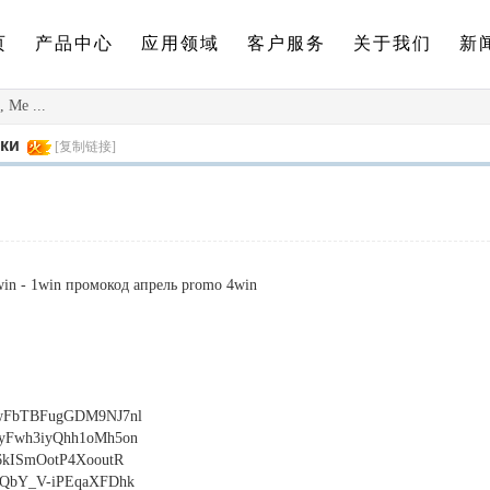
页
产品中心
应用领域
客户服务
关于我们
新
 Ме ...
ки
[复制链接]
n - 1win промокод апрель promo 4win
uiOwFbTBFugGDM9NJ7nl
XKyFwh3iyQhh1oMh5on
gs6kISmOotP4XooutR
JB2QbY_V-iPEqaXFDhk