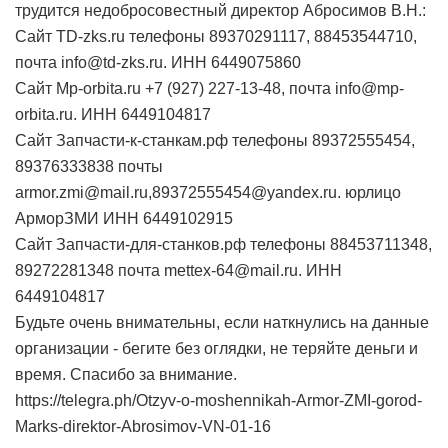
трудится недобросовестный директор Абросимов В.Н.:
Сайт TD-zks.ru телефоны 89370291117, 88453544710,
почта info@td-zks.ru. ИНН 6449075860
Сайт Mp-orbita.ru +7 (927) 227-13-48, почта info@mp-
orbita.ru. ИНН 6449104817
Сайт Запчасти-к-станкам.рф телефоны 89372555454,
89376333838 почты
armor.zmi@mail.ru,89372555454@yandex.ru. юрлицо
АрморЗМИ ИНН 6449102915
Сайт Запчасти-для-станков.рф телефоны 88453711348,
89272281348 почта mettex-64@mail.ru. ИНН
6449104817
Будьте очень внимательны, если наткнулись на данные
организации - бегите без оглядки, не теряйте деньги и
время. Спасибо за внимание.
https://telegra.ph/Otzyv-o-moshennikah-Armor-ZMI-gorod-
Marks-direktor-Abrosimov-VN-01-16