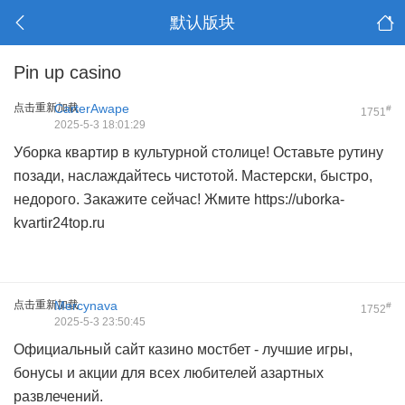
默认版块
Pin up casino
点击重新加载
CarterAwape
#
1751
2025-5-3 18:01:29
Уборка квартир в культурной столице! Оставьте рутину
позади, наслаждайтесь чистотой. Мастерски, быстро,
недорого. Закажите сейчас! Жмите https://uborka-
kvartir24top.ru
点击重新加载
Mercynava
#
1752
2025-5-3 23:50:45
Официальный сайт
казино мостбет
- лучшие игры,
бонусы и акции для всех любителей азартных
развлечений.