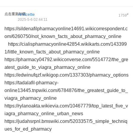
点击重新加载
Arhfcette
#
1759
2025-5-6 02:44:11
https://sildenafilpharmacyonline14691.wikicorrespondent.c
om/6260750/not_known_facts_about_pharmacy_online
https://cialispharmacyonline42854.wikikarts.com/143399
1/little_known_facts_about_pharmacy_online
https://pharmacy04792.wikiconverse.com/5514772/the_gre
atest_guide_to_viagra_pharmacy_online
https://edwinufqzf.wikigop.com/1337303/pharmacy_options
https://tadalafil-pharmacy-
online13445.tnpwiki.com/6784876/the_greatest_guide_to_
viagra_pharmacy_online
https://rylanoakta.wikievia.com/10467779/top_latest_five_v
iagra_pharmacy_online_urban_news
https://judahsrpnl.bmswiki.com/5203357/5_simple_techniq
ues_for_ed_pharmacy