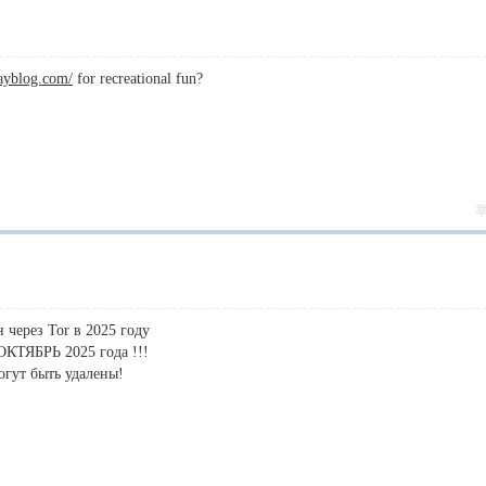
wayblog.com/
for recreational fun?
 через Tor в 2025 году
ОКТЯБРЬ 2025 года !!!
огут быть удалены!