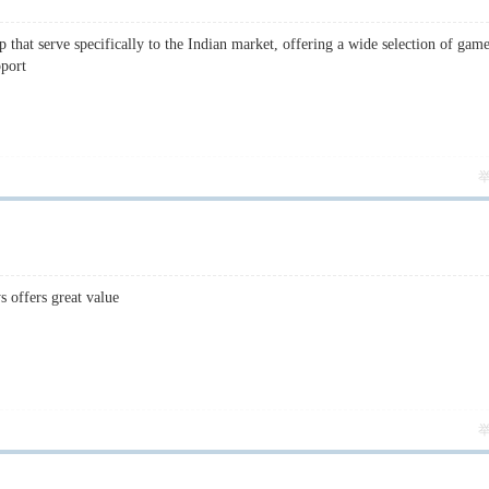
 that serve specifically to the Indian market, offering a wide selection of game
pport
ys offers great value