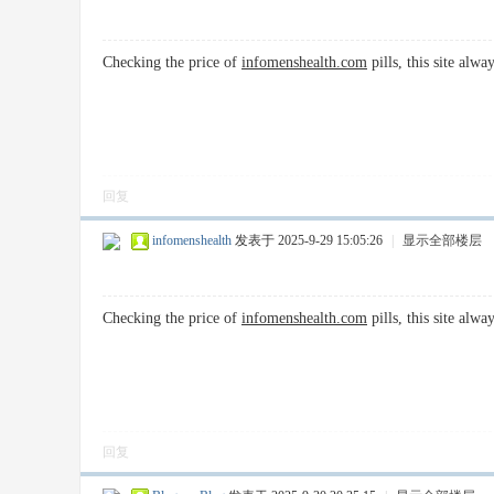
Checking the price of
infomenshealth.com
pills, this site alwa
回复
infomenshealth
发表于 2025-9-29 15:05:26
|
显示全部楼层
Checking the price of
infomenshealth.com
pills, this site alwa
回复