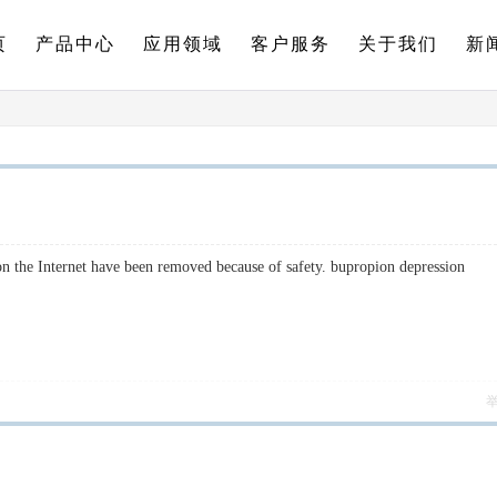
页
产品中心
应用领域
客户服务
关于我们
新
n the Internet have been removed because of safety. bupropion depression