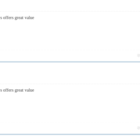
ys offers great value
ys offers great value