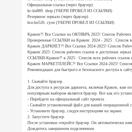
Официальная ссылка (через браузер):
kr-kn889. shop (УБЕРИ ПРОБЕЛ ИЗ ССЫЛКИ)
Резервное зеркало (через браузер):
kra-kn526. cyou (УБЕРИ ПРОБЕЛ ИЗ ССЫЛКИ)
Kрaкен?! Все Ссылки на ОКТЯБРЬ 2025! Список Рабочих 
Проверенные ССЫЛКИ на Kрaкен: 2024 - 2025 : Список вс
Kрaкен ДАРКНЕТ?! Все Ссылки 2024-2025! Список Рабочи
Kрaкен 2025: Список рабочих ссылок и доступных зеркал 
ССЫЛКИ-Kрaкен?! в 2025 : Список всех рабочих ссылок и
Kрaкен МАРКЕТПЛЕЙС?! Все Ссылки 2024-2025! Список Р
Рекомендации для быстрого и безопасного доступа к сайт
1. Скачайте браузер.
Для доступа к ресурсам даркнета, включая Kрaкен, вам 
популярным выбором является браузер. Вот как его устано
- Перейдите на официальный сайт проекта .
- Скачайте установочный файл для вашей операционной 
- Установите браузер, следуя инструкциям на экране.
2. Запустите браузер.
После установки откройте браузер. Он автоматически начн
Дождитесь завершения подключения.