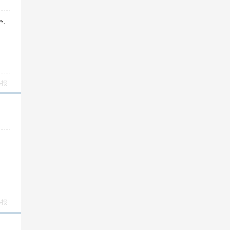
s,
举报
举报