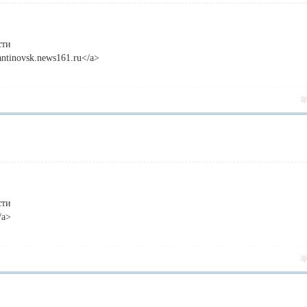
сти
tantinovsk.news161.ru</a>
сти
/a>