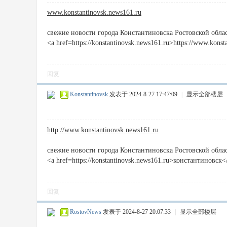
www.konstantinovsk.news161.ru
свежие новости города Константиновска Ростовской обла
<a href=https://konstantinovsk.news161.ru>https://www.kons
回复
Konstantinovsk
发表于 2024-8-27 17:47:09
|
显示全部楼层
http://www.konstantinovsk.news161.ru
свежие новости города Константиновска Ростовской обла
<a href=https://konstantinovsk.news161.ru>константиновск<
回复
RostovNews
发表于 2024-8-27 20:07:33
|
显示全部楼层