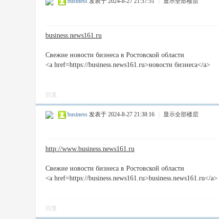
business
发表于 2024-8-27 21:37:51
|
显示全部楼层
business.news161.ru
Свежие новости бизнеса в Ростовской области
<a href=https://business.news161.ru>новости бизнеса</a>
回复
business
发表于 2024-8-27 21:38:16
|
显示全部楼层
http://www.business.news161.ru
Свежие новости бизнеса в Ростовской области
<a href=https://business.news161.ru>business.news161.ru</a>
回复