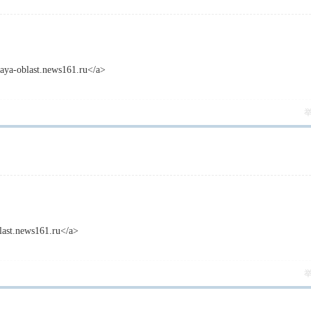
skaya-oblast.news161.ru</a>
blast.news161.ru</a>