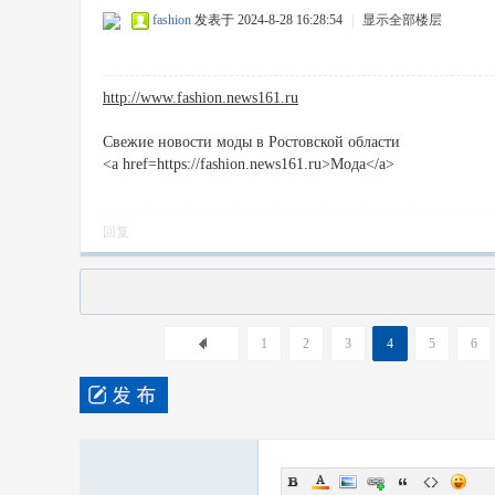
fashion
发表于 2024-8-28 16:28:54
|
显示全部楼层
http://www.fashion.news161.ru
Свежие новости моды в Ростовской области
<a href=https://fashion.news161.ru>Мода</a>
回复
1
2
3
4
5
6