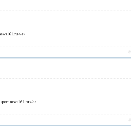
.news161.ru</a>
ansport.news161.ru</a>