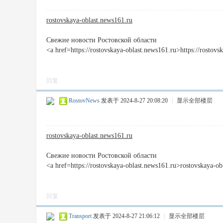
rostovskaya-oblast.news161.ru
Свежие новости Ростовской области
<a href=https://rostovskaya-oblast.news161.ru>https://rostov
回复
RostovNews
发表于 2024-8-27 20:08:20
|
显示全部楼层
rostovskaya-oblast.news161.ru
Свежие новости Ростовской области
<a href=https://rostovskaya-oblast.news161.ru>rostovskaya-o
回复
Transport
发表于 2024-8-27 21:06:12
|
显示全部楼层