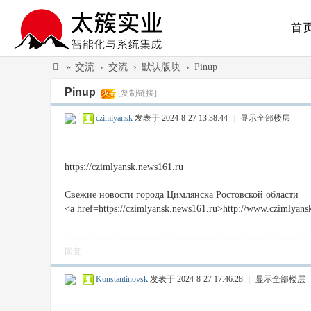
首
»
交流
›
交流
›
默认版块
›
Pinup
太
Pinup
[复制链接]
簇
czimlyansk
发表于 2024-8-27 13:38:44
|
显示全部楼层
实
业
https://czimlyansk.news161.ru
（
广
Свежие новости города Цимлянска Ростовской области
州
<a href=https://czimlyansk.news161.ru>http://www.czimlyan
）
有
回复
限
Konstantinovsk
发表于 2024-8-27 17:46:28
|
显示全部楼层
公
司