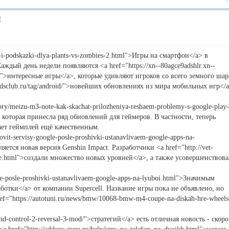
层
ty-i-podskazki-dlya-plants-vs-zombies-2.html">Игры на смартфон</a> в
ждый день недели появляются <a href="https://xn--80agce9adshlr.xn--
html">интересные игры</a>, которые удивляют игроков со всего земного шар
irdsclub.ru/tag/android/">новейших обновлениях из мира мобильных игр</
ory/meizu-m3-note-kak-skachat-prilozheniya-reshaem-problemy-s-google-play-
 которая принесла ряд обновлений для геймеров. В частности, теперь
ет геймплей ещё качественным.
ovit-servisy-google-posle-proshivki-ustanavlivaem-google-apps-na-
тся новая версия Genshin Impact. Разработчики <a href="http://vet-
enie.html">создали множество новых уровней</a>, а также усовершенствов
ogle-posle-proshivki-ustanavlivaem-google-apps-na-lyuboi.html">Значимым
ботки</a> от компании Supercell. Название игры пока не объявлено, но
="https://autotuni.ru/news/bmw/10068-bmw-m4-coupe-na-diskah-hre-wheels
d-control-2-reversal-3-mod/">стратегий</a> есть отличная новость - скоро