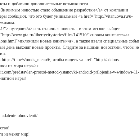
екты и добавили дополнительные возможности.
tml">Значимым новостью стало объявление разработки</a> от компании
ры сообщают, что это будет уникальный <a href="http://vitanuova.ru/u-
-режимом.
41/">шутеров</a> есть отличная новость - в этом месяце выйдет
http://www.gta.ru/libertycitystories/files/141510/">новом контенте</a>
-missions.html">включили новые юниты</a>, а также ввели специальные собы
ый день выходят новые проекты. Следите за нашими новостями, чтобы н
рии.
ttps://t.me/s/mods_menu/6, чтобы видеть <a href="http://addons-
инки из мира игр</a>.
it.com/predstavlen-prostoi-metod-ystanovki-android-prilojeniia-v-windows-11
риятной игры!
-udalenie-obnovlenii/
ство!
ти изменят мир!