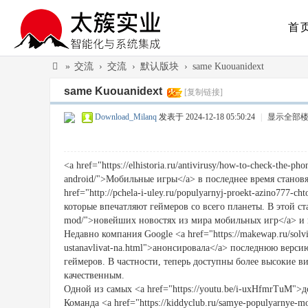
首
»
交流
›
交流
›
默认版块
›
same Kuouanidext
太
same Kuouanidext
[复制链接]
簇
Download_Milanq
发表于 2024-12-18 05:50:24
|
显示全部
实
业
<a href="https://elhistoria.ru/antivirusy/how-to-check-the-pho
（
android/">Мобильные игры</a> в последнее время станов
广
href="http://pchela-i-uley.ru/populyarnyj-proekt-azino777-cht
州
которые впечатляют геймеров со всего планеты. В этой стать
mod/">новейших новостях из мира мобильных игр</a> и 
）
Недавно компания Google <a href="https://makewap.ru/solvin
有
ustanavlivat-na.html">анонсировала</a> последнюю верс
геймеров. В частности, теперь доступны более высокие 
限
качественным.
公
Одной из самых <a href="https://youtu.be/i-uxHfmrTuM">д
Команда <a href="https://kiddyclub.ru/samye-populyarnye-
司