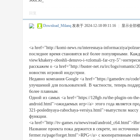
908f58_
回复
Download_Milanq
发表于 2024-12-18 09:11:16
|
显示全部
<a href="http://komi-news.ru/interesnaya-informacziya/pol
последнее время становятся всё более популярными. Кажды
view/khakery-oboshli-denuvo-i-vzlomali-far-cry-5">интере
расскажем о <a href="http://buster-net.ru/irc/logs/romant
новостях игровой индустрии.
Недавно компания Google <a href="https://gamedev.ru/code
улучшений для пользователей. В частности, теперь подде
более плавным.
Одной из самых <a href="https://128gb.ru/the-plugin-on-the-t
android.html">ожидаемых игр</a> этого года является прод
321-poslednyaya-rabochaya-versiya.html">выпустили масс
функции.
<a href="http://tv-games.ru/news/read/android_c64.html">
Название проекта пока держится в секрете, но источники с
fermer.ru/page/forget.html">RPG</a> с кооперативным гей