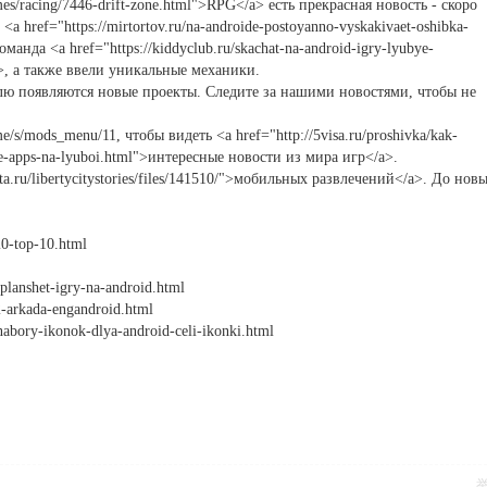
es/racing/7446-drift-zone.html">RPG</a> есть прекрасная новость - скоро
 href="https://mirtortov.ru/na-androide-postoyanno-vyskakivaet-oshibka-
манда <a href="https://kiddyclub.ru/skachat-na-android-igry-lyubye-
a>, а также ввели уникальные механики.
ю появляются новые проекты. Следите за нашими новостями, чтобы не
e/s/mods_menu/11, чтобы видеть <a href="http://5visa.ru/proshivka/kak-
gle-apps-na-lyuboi.html">интересные новости из мира игр</a>.
ta.ru/libertycitystories/files/141510/">мобильных развлечений</a>. До нов
20-top-10.html
-planshet-igry-na-android.html
2-arkada-engandroid.html
-nabory-ikonok-dlya-android-celi-ikonki.html