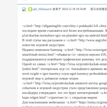
apk_Milanquicle
发表于 2024-12-18 10:54:09
|
显示全部楼
<a href="http://allgaminglife.com/chity-i-podskazki/141-chi
последнее время становятся всё более востребованными. Ка
p1ai/skachat-normalnye-igry-na-planshet-igry-na-android.
В этой статье мы расскажем о <a href="http://www.angryb
новостях игровой индустрии.
Недавно компания Samsung <a href="http://5visa.ru/navigat
smartfonah-meizu.html">объявила</a> свежую версию iOS,
поддерживаются новейшие графические режимы, что дела
Одной из самых <a href="http://5visa.ru/proshivka/kak-ustan
lyuboi.html">интересных игр</a> ближайшего времени являе
sovet.ru/gde-v-igre-tuzemcy-vzyat-ugol-tuzemcy-prohozhd
игровой мир и добавили новые опции.
<a href="http://5visa.ru/proshivka/kak-ustanovit-servisy-go
событием в игровой индустрии стало представление разра
инсайдеры утверждают, что это будет неповторимый <a href
baan-velgen.html">стратегия</a> с открытым миром.
Для поклонников мобильных <a href="https://nolza.ru/groun