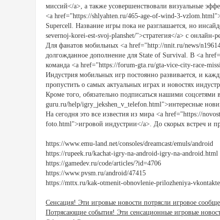
миссий</a>, а также усовершенствовали визуальные эфф
<a href="https://shlyahten.ru/465-age-of-wind-3-vzlom.h
Supercell. Название игры пока не разглашается, но инсайде
severnoj-korei-est-svoj-planshet/">стратегия</a> с онлайн
Для фанатов мобильных <a href="http://nnit.ru/news/n1961
долгожданное дополнение для State of Survival. В <a href="
команда <a href="https://forum-gta.ru/gta-vice-city-race
Индустрия мобильных игр постоянно развивается, и кажд
пропустить о самых актуальных играх и новостях индуст
Кроме того, обязательно подписаться нашими соцсетями в h
guru.ru/help/igry_jekshen_v_telefon.html">интересные нов
На сегодня это все известия из мира <a href="https://novost
foto.html">игровой индустрии</a>. До скорых встреч и п
https://www.emu-land.net/consoles/dreamcast/emuls/android
https://rupeek.ru/kachat-igry-na-android-igry-na-android.html
https://gamedev.ru/code/articles/?id=4706
https://www.pvsm.ru/android/47415
https://mttx.ru/kak-otmenit-obnovlenie-prilozheniya-vkontakte
Сенсация! Эти игровые новости потрясли игровое сообще
Потрясающие события! Эти сенсационные игровые новос