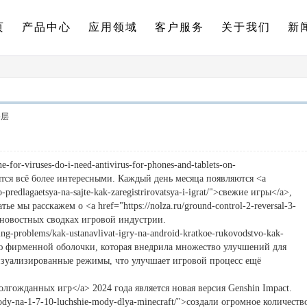
页
产品中心
应用领域
客户服务
关于我们
新
楼层
ne-for-viruses-do-i-need-antivirus-for-phones-and-tablets-on-
ятся всё более интересными. Каждый день месяца появляются <a
o-predlagaetsya-na-sajte-kak-zaregistrirovatsya-i-igrat/">свежие игры</a>,
е мы расскажем о <a href="https://nolza.ru/ground-control-2-reversal-3-
новостных сводках игровой индустрии.
g-problems/kak-ustanavlivat-igry-na-android-kratkoe-rukovodstvo-kak-
ию фирменной оболочки, которая внедрила множество улучшений для
визуализированные режимы, что улучшает игровой процесс ещё
олгожданных игр</a> 2024 года является новая версия Genshin Impact.
mody-na-1-7-10-luchshie-mody-dlya-minecraft/">создали огромное количеств