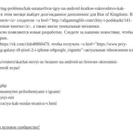
ng-problems/kak-ustanavlivat-igry-na-android-kratkoe-rukovodstvo-kak-
 - в этом месяце выйдет долгожданное дополнение для Rise of Kingdoms. В
енте</a> создатели <a href="http://allgaminglife.com/chity-i-podskazki/141-
ли новые юниты</a>, а также ввели уникальные механики.
елю появляются новые разработки. Следите за нашими новостями, чтобы
трии.
ttps://vk.com/club48860479, чтобы получать <a href="https://www.prcy-
ung-galaxy-s9-pixel-2-i-iphone-x#google_vignette">актуальные обновления из
u/routers/skachat-novyi-uc-brauzer-na-android-uc-browser-skorostnoi-
ятной игры!
.php
omannyimi-prilozheniyami-i-igrami/
rytyi-mir
raciya-kak-sozdat-stranicu-v.html
и игровое сообщество!