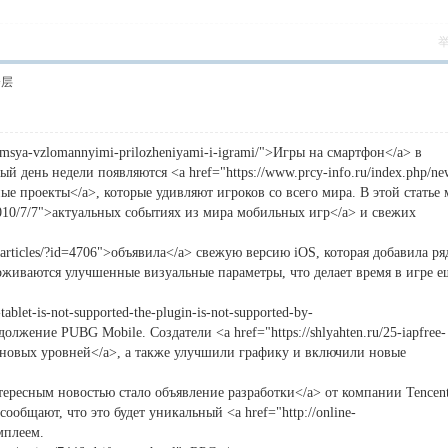
楼层
zuemsya-vzlomannyimi-prilozheniyami-i-igrami/">Игры на смартфон</a> в
й день недели появляются <a href="https://www.prcy-info.ru/index.php/ne
сные проекты</a>, которые удивляют игроков со всего мира. В этой статье
ic/2010/7/7">актуальных событиях из мира мобильных игр</a> и свежих
/articles/?id=4706">объявила</a> свежую версию iOS, которая добавила ря
рживаются улучшенные визуальные параметры, что делает время в игре е
ablet-is-not-supported-the-plugin-is-not-supported-by-
олжение PUBG Mobile. Создатели <a href="https://shlyahten.ru/25-iapfree-
у новых уровней</a>, а также улучшили графику и включили новые
Интересным новостью стало объявление разработки</a> от компании Tencent
ообщают, что это будет уникальный <a href="http://online-
мплеем.