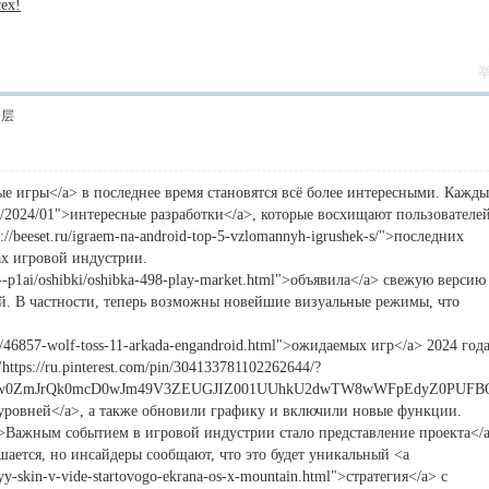
ех!
楼层
ные игры</a> в последнее время становятся всё более интересными. Кажд
date/2024/01">интересные разработки</a>, которые восхищают пользователе
://beeset.ru/igraem-na-android-top-5-vzlomannyh-igrushek-s/">последних
ах игровой индустрии.
--p1ai/oshibki/oshibka-498-play-market.html">объявила</a> свежую версию
ей. В частности, теперь возможны новейшие визуальные режимы, что
/46857-wolf-toss-11-arkada-engandroid.html">ожидаемых игр</a> 2024 год
ttps://ru.pinterest.com/pin/304133781102262644/?
uekw0ZmJrQk0mcD0wJm49V3ZEUGJIZ001UUhkU2dwTW8wWFpEdyZ0PUF
ровней</a>, а также обновили графику и включили новые функции.
3019">Важным событием в игровой индустрии стало представление проекта</
ашается, но инсайдеры сообщают, что это будет уникальный <a
yy-skin-v-vide-startovogo-ekrana-os-x-mountain.html">стратегия</a> с