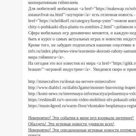
кооперативным геймплеем.
Для любителей мобильных <a href="https://makewap.ru/solvi
ustanavlivat-na.html">шутеров</a> есть отличная новость
href="https://schel4koff.ru/category/komp-yuter">новом конт
chity-i-podskazki-dlya-plants-vs-zombies-2.html">добави
Сфера мобильных игр динамично меняется, и каждую нед
быть в курсе о самых актуальных играх и новостях индус
Кроме того, не забудьте подписаться нашими соцсетями в h
info.ru/index.php/news-view/sravnenie-skorosti-raboty-sams
мира гейминга</a>.
На сегодня это все известия из мира <a href="https://gikk.r
brauzer/">игровой индустрии</a>. Увидимся скоро и при
http://minecraftov.ru/donat-na-servere-minecraftov
http://www.diablo1.ru/diablo3game/monster-burrowing-leaper
http://komi-news.ru/interesnaya-informacziya/polzuemsya-vzl
https://reshim40.ru/v-novom-video-mobilnoi-nfs-pokazali-otk
https://music4good.ru/warm-floor/vkontakte-besplatnaya-regist
Невероятно! Эти события в мире игр взорвали интернет!
Обалдеть! Эти игровые новости удивили всех!
Невероятно! Эти сенсационные игровые новости потрясл