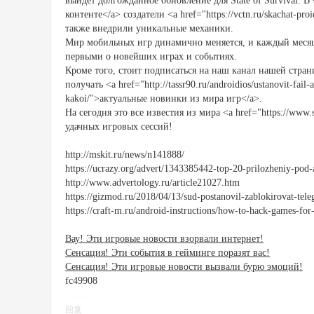
выйдет долгожданное обновление для State of Survival. В <
контенте</a> создатели <a href="https://vctn.ru/skachat-p
также внедрили уникальные механики.
Мир мобильных игр динамично меняется, и каждый месяц 
первыми о новейших играх и событиях.
Кроме того, стоит подписаться на наш канал нашей страни
получать <a href="http://tassr90.ru/androidios/ustanovit-fail
kakoi/">актуальные новинки из мира игр</a>.
На сегодня это все известия из мира <a href="https://www
удачных игровых сессий!
http://mskit.ru/news/n141888/
https://ucrazy.org/advert/1343385442-top-20-prilozheniy-pod-
http://www.advertology.ru/article21027.htm
https://gizmod.ru/2018/04/13/sud-postanovil-zablokirovat-tele
https://craft-m.ru/android-instructions/how-to-hack-games-f
Вау! Эти игровые новости взорвали интернет!
Сенсация! Эти события в гейминге поразят вас!
Сенсация! Эти игровые новости вызвали бурю эмоций!
fc49908
回复