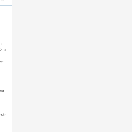
а.
a> и
v-
али
-ot-