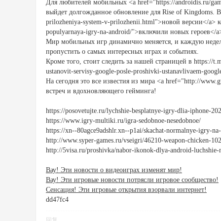
Для любителей мобильных <a href="https://androidis.ru/gam
выйдет долгожданное обновление для Rise of Kingdoms. В <a
prilozheniya-system-v-prilozhenii.html">новой версии</a> ко
populyarnaya-igry-na-android/">включили новых героев</
Мир мобильных игр динамично меняется, и каждую недел
пропустить о самых интересных играх и событиях.
Кроме того, стоит следить за нашей страницей в https://t.m
ustanovit-servisy-google-posle-proshivki-ustanavlivaem-goo
На сегодня это все известия из мира <a href="http://www.g
встреч и вдохновляющего гейминга!
https://posovetujte.ru/lychshie-besplatnye-igry-dlia-iphone-20
https://www.igry-multiki.ru/igra-sedobnoe-nesedobnoe/
https://xn--80agce9adshlr.xn--p1ai/skachat-normalnye-igry-na
http://www.syper-games.ru/vseigri/46210-weapon-chicken-10
http://5visa.ru/proshivka/nabor-ikonok-dlya-android-luchshie
Вау! Эти новости о видеоиграх изменят мир!
Вау! Эти игровые новости потрясли игровое сообщество!
Сенсация! Эти игровые открытия взорвали интернет!
dd47fc4
回复