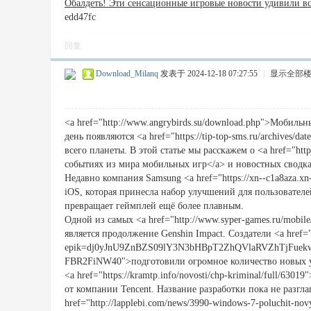
Обалдеть! Эти сенсационные игровые новости удивили вс
edd47fc
回复
Download_Milanq
发表于 2024-12-18 07:27:55
|
显示全部
<a href="http://www.angrybirds.su/download.php">Мобиль
день появляются <a href="https://tip-top-sms.ru/archives/
всего планеты. В этой статье мы расскажем о <a href="http
событиях из мира мобильных игр</a> и новостных сводк
Недавно компания Samsung <a href="https://xn--c1a8aza.xn
iOS, которая принесла набор улучшений для пользовател
превращает геймплей ещё более плавным.
Одной из самых <a href="http://www.syper-games.ru/mobile
является продолжение Genshin Impact. Создатели <a href="h
epik=dj0yJnU9ZnBZS09lY3N3bHBpT2ZhQVlaRVZhTjF
FBR2FiNW40">подготовили огромное количество новых у
<a href="https://kramtp.info/novosti/chp-kriminal/full/6
от компании Tencent. Название разработки пока не разгл
href="http://lapplebi.com/news/3990-windows-7-poluchit-nov