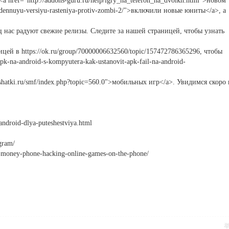
a href="http://addons-guru.ru/help/igry_na_telefon_na_dvoikh.html">новом
roidennuyu-versiyu-rasteniya-protiv-zombi-2/">включили новые юниты</a>, а
нас радуют свежие релизы. Следите за нашей страницей, чтобы узнать
цей в https://ok.ru/group/70000006632560/topic/157472786365296, чтобы
-apk-na-android-s-kompyutera-kak-ustanovit-apk-fail-na-android-
.shatki.ru/smf/index.php?topic=560.0">мобильных игр</a>. Увидимся скоро 
android-dlya-puteshestviya.html
gram/
or-money-phone-hacking-online-games-on-the-phone/