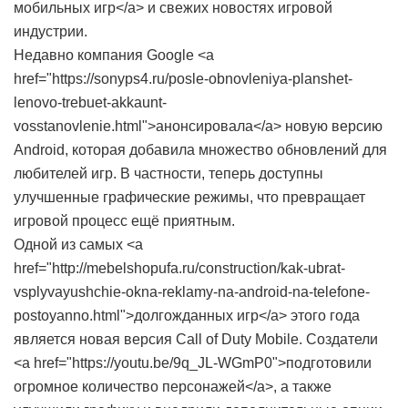
мобильных игр</a> и свежих новостях игровой
индустрии.
Недавно компания Google <a
href="https://sonyps4.ru/posle-obnovleniya-planshet-
lenovo-trebuet-akkaunt-
vosstanovlenie.html">анонсировала</a> новую версию
Android, которая добавила множество обновлений для
любителей игр. В частности, теперь доступны
улучшенные графические режимы, что превращает
игровой процесс ещё приятным.
Одной из самых <a
href="http://mebelshopufa.ru/construction/kak-ubrat-
vsplyvayushchie-okna-reklamy-na-android-na-telefone-
postoyanno.html">долгожданных игр</a> этого года
является новая версия Call of Duty Mobile. Создатели
<a href="https://youtu.be/9q_JL-WGmP0">подготовили
огромное количество персонажей</a>, а также