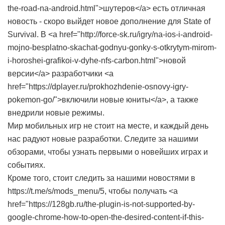
the-road-na-android.html">шутеров</a> есть отличная
новость - скоро выйдет новое дополнение для State of
Survival. В <a href="http://force-sk.ru/igry/na-ios-i-android-
mojno-besplatno-skachat-godnyu-gonky-s-otkrytym-mirom-
i-horoshei-grafikoi-v-dyhe-nfs-carbon.html">новой
версии</a> разработчики <a
href="https://dplayer.ru/prokhozhdenie-osnovy-igry-
pokemon-go/">включили новые юниты</a>, а также
внедрили новые режимы.
Мир мобильных игр не стоит на месте, и каждый день
нас радуют новые разработки. Следите за нашими
обзорами, чтобы узнать первыми о новейших играх и
событиях.
Кроме того, стоит следить за нашими новостями в
https://t.me/s/mods_menu/5, чтобы получать <a
href="https://128gb.ru/the-plugin-is-not-supported-by-
google-chrome-how-to-open-the-desired-content-if-this-