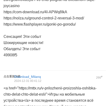
joycasino
https://com-download.ru/4I-APWq8IkA
https://nolza.ru/ground-control-2-reversal-3-mod/
https://www.flashplayer.ru/gonki-po-gorodu/
Сенсация! Эти событ
Шокирующие новости!
Обалдеть! Эти событ
49908f5
点击重新加载
Download_Milanq
#
266
2024-12-31 00:41:12
<a href="https://mttx.ru/v-prilozhenii-proizoshla-oshibka-
chto-delat-chto-delat-esli/">Игры на мобильные
устройства</a> в последнее время становятся всё