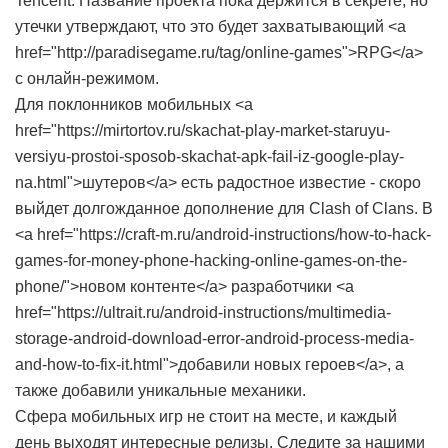
Tencent. Название проекта пока держится в секрете, но
утечки утверждают, что это будет захватывающий <a
href="http://paradisegame.ru/tag/online-games">RPG</a>
с онлайн-режимом.
Для поклонников мобильных <a
href="https://mirtortov.ru/skachat-play-market-staruyu-
versiyu-prostoi-sposob-skachat-apk-fail-iz-google-play-
na.html">шутеров</a> есть радостное известие - скоро
выйдет долгожданное дополнение для Clash of Clans. В
<a href="https://craft-m.ru/android-instructions/how-to-hack-
games-for-money-phone-hacking-online-games-on-the-
phone/">новом контенте</a> разработчики <a
href="https://ultrait.ru/android-instructions/multimedia-
storage-android-download-error-android-process-media-
and-how-to-fix-it.html">добавили новых героев</a>, а
также добавили уникальные механики.
Сфера мобильных игр не стоит на месте, и каждый
день выходят интересные релизы. Следите за нашими