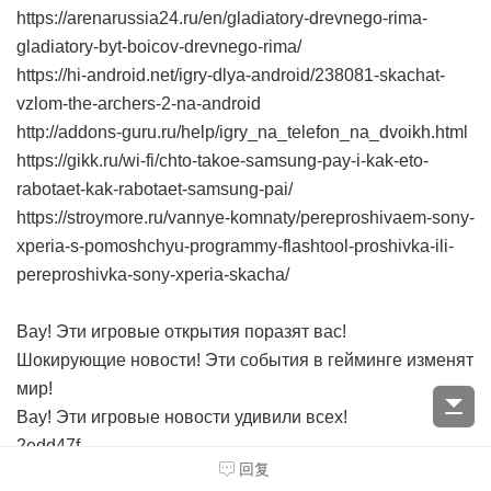
https://arenarussia24.ru/en/gladiatory-drevnego-rima-
gladiatory-byt-boicov-drevnego-rima/
https://hi-android.net/igry-dlya-android/238081-skachat-
vzlom-the-archers-2-na-android
http://addons-guru.ru/help/igry_na_telefon_na_dvoikh.html
https://gikk.ru/wi-fi/chto-takoe-samsung-pay-i-kak-eto-
rabotaet-kak-rabotaet-samsung-pai/
https://stroymore.ru/vannye-komnaty/pereproshivaem-sony-
xperia-s-pomoshchyu-programmy-flashtool-proshivka-ili-
pereproshivka-sony-xperia-skacha/
Вау! Эти игровые открытия поразят вас!
Шокирующие новости! Эти события в гейминге изменят
мир!
Вау! Эти игровые новости удивили всех!
2edd47f
回复