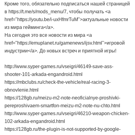
Кроме того, обязательно подписаться нашей страницей
в https://t.me/s/mods_menu/7, чтобы получать <a
href="https://youtu.be/i-uxHfmrTuM">актуальные новости
из мира гейминга</a>.
На сегодня это все новости из мира <a
href="https://emuplanet.ru/gamenews/ijsv.html">игровой
индустрии</a>. До новых встреч и приятной игры!
http://www.syper-games.ru/vseigri/46149-save-ass-
shooter-101-arkada-engandroid.html
https://mbclubs.ru/check-the-vehicle/real-racing-3-
obnovlenie.html
https://128gb.ru/meizu-m2-note-neoficialnye-proshivki-
pereproshivaem-smartfon-meizu-m2-note-nu-chto.html
http://www.syper-games.ru/vseigri/46210-weapon-chicken-
102-arkada-engandroid.html
https://128gb.ru/the-plugin-is-not-supported-by-google-