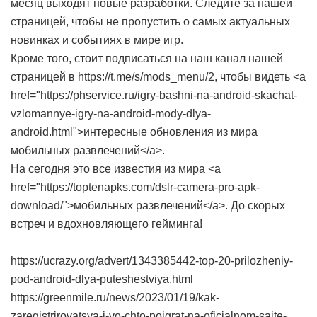
месяц выходят новые разработки. Следите за нашей
страницей, чтобы не пропустить о самых актуальных
новинках и событиях в мире игр.
Кроме того, стоит подписаться на наш канал нашей
страницей в https://t.me/s/mods_menu/2, чтобы видеть <a
href="https://phservice.ru/igry-bashni-na-android-skachat-
vzlomannye-igry-na-android-mody-dlya-
android.html">интересные обновления из мира
мобильных развлечений</a>.
На сегодня это все известия из мира <a
href="https://toptenapks.com/dslr-camera-pro-apk-
download/">мобильных развлечений</a>. До скорых
встреч и вдохновляющего гейминга!
https://ucrazy.org/advert/1343385442-top-20-prilozheniy-
pod-android-dlya-puteshestviya.html
https://greenmile.ru/news/2023/01/19/kak-
zaregistrirovatsya-i-vo-chto-poigrat-na-oficialnom-sajte-