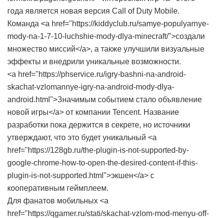
года является новая версия Call of Duty Mobile.
Команда <a href="https://kiddyclub.ru/samye-populyarnye-
mody-na-1-7-10-luchshie-mody-dlya-minecraft/">создали
множество миссий</a>, а также улучшили визуальные
эффекты и внедрили уникальные возможности.
<a href="https://phservice.ru/igry-bashni-na-android-
skachat-vzlomannye-igry-na-android-mody-dlya-
android.html">Значимым событием стало объявление
новой игры</a> от компании Tencent. Название
разработки пока держится в секрете, но источники
утверждают, что это будет уникальный <a
href="https://128gb.ru/the-plugin-is-not-supported-by-
google-chrome-how-to-open-the-desired-content-if-this-
plugin-is-not-supported.html">экшен</a> с
кооперативным геймплеем.
Для фанатов мобильных <a
href="https://qgamer.ru/stati/skachat-vzlom-mod-menyu-off-