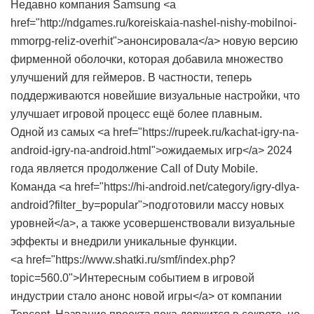
Недавно компания Samsung <a
href="http://ndgames.ru/koreiskaia-nashel-nishy-mobilnoi-
mmorpg-reliz-overhit">анонсировала</a> новую версию
фирменной оболочки, которая добавила множество
улучшений для геймеров. В частности, теперь
поддерживаются новейшие визуальные настройки, что
улучшает игровой процесс ещё более плавным.
Одной из самых <a href="https://rupeek.ru/kachat-igry-na-
android-igry-na-android.html">ожидаемых игр</a> 2024
года является продолжение Call of Duty Mobile.
Команда <a href="https://hi-android.net/category/igry-dlya-
android?filter_by=popular">подготовили массу новых
уровней</a>, а также усовершенствовали визуальные
эффекты и внедрили уникальные функции.
<a href="https://www.shatki.ru/smf/index.php?
topic=560.0">Интересным событием в игровой
индустрии стало анонс новой игры</a> от компании