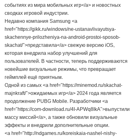
событиях из мира мобильных игр</a> и новостных
сводках игровой индустрии.
Недавно компания Samsung <a
href="https://gikk.ru/windows/ne-ustanavlivayutsya-
skachennye-prilozheniya-na-android-prostoi-sposob-
skachat/">представила</a> свежую версию iOS,
которая внедрила набор улучшений для
пользователей. В частности, теперь поддерживаются
новейшие визуальные режимы, что превращает
геймплей ещё приятным.
Одной из самых <a href="https://minemod.ru/skachat-
majnkraft/">ожидаемых игр</a> 2024 года является
продолжение PUBG Mobile. Разработчики <a
href="https://com-download.ru/4I-APWq8IkA">выпустили
массу миссий</a>, а также обновили визуальные
эффекты и внедрили дополнительные опции.
<a href="http://ndgames.ru/koreiskaia-nashel-nishy-