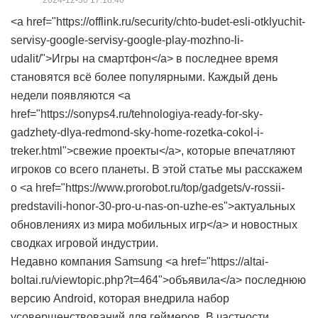
2024-12-30 17:18:40
<a href="https://offlink.ru/security/chto-budet-esli-otklyuchit-
servisy-google-servisy-google-play-mozhno-li-
udalit/">Игры на смартфон</a> в последнее время
становятся всё более популярными. Каждый день
недели появляются <a
href="https://sonyps4.ru/tehnologiya-ready-for-sky-
gadzhety-dlya-redmond-sky-home-rozetka-cokol-i-
treker.html">свежие проекты</a>, которые впечатляют
игроков со всего планеты. В этой статье мы расскажем
о <a href="https://www.prorobot.ru/top/gadgets/v-rossii-
predstavili-honor-30-pro-u-nas-on-uzhe-es">актуальных
обновлениях из мира мобильных игр</a> и новостных
сводках игровой индустрии.
Недавно компания Samsung <a href="https://altai-
boltai.ru/viewtopic.php?t=464">объявила</a> последнюю
версию Android, которая внедрила набор
усовершенствований для геймеров. В частности,