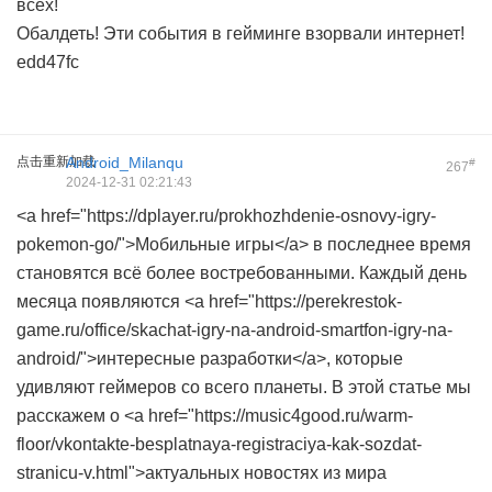
всех!
Обалдеть! Эти события в гейминге взорвали интернет!
edd47fc
点击重新加载
Android_Milanqu
#
267
2024-12-31 02:21:43
<a href="https://dplayer.ru/prokhozhdenie-osnovy-igry-
pokemon-go/">Мобильные игры</a> в последнее время
становятся всё более востребованными. Каждый день
месяца появляются <a href="https://perekrestok-
game.ru/office/skachat-igry-na-android-smartfon-igry-na-
android/">интересные разработки</a>, которые
удивляют геймеров со всего планеты. В этой статье мы
расскажем о <a href="https://music4good.ru/warm-
floor/vkontakte-besplatnaya-registraciya-kak-sozdat-
stranicu-v.html">актуальных новостях из мира