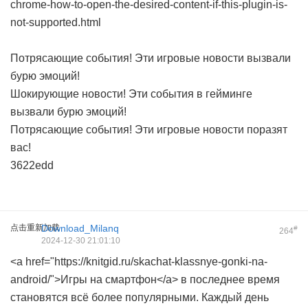
chrome-how-to-open-the-desired-content-if-this-plugin-is-
not-supported.html
Потрясающие события! Эти игровые новости вызвали
бурю эмоций!
Шокирующие новости! Эти события в гейминге
вызвали бурю эмоций!
Потрясающие события! Эти игровые новости поразят
вас!
3622edd
点击重新加载
Download_Milanq
#
264
2024-12-30 21:01:10
<a href="https://knitgid.ru/skachat-klassnye-gonki-na-
android/">Игры на смартфон</a> в последнее время
становятся всё более популярными. Каждый день