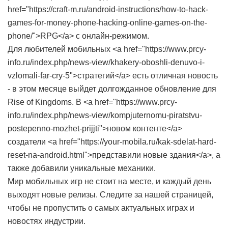
href="https://craft-m.ru/android-instructions/how-to-hack-
games-for-money-phone-hacking-online-games-on-the-
phone/">RPG</a> с онлайн-режимом.
Для любителей мобильных <a href="https://www.prcy-
info.ru/index.php/news-view/khakery-oboshli-denuvo-i-
vzlomali-far-cry-5">стратегий</a> есть отличная новость
- в этом месяце выйдет долгожданное обновление для
Rise of Kingdoms. В <a href="https://www.prcy-
info.ru/index.php/news-view/kompjuternomu-piratstvu-
postepenno-mozhet-prijjti">новом контенте</a>
создатели <a href="https://your-mobila.ru/kak-sdelat-hard-
reset-na-android.html">представили новые здания</a>, а
также добавили уникальные механики.
Мир мобильных игр не стоит на месте, и каждый день
выходят новые релизы. Следите за нашей страницей,
чтобы не пропустить о самых актуальных играх и
новостях индустрии.