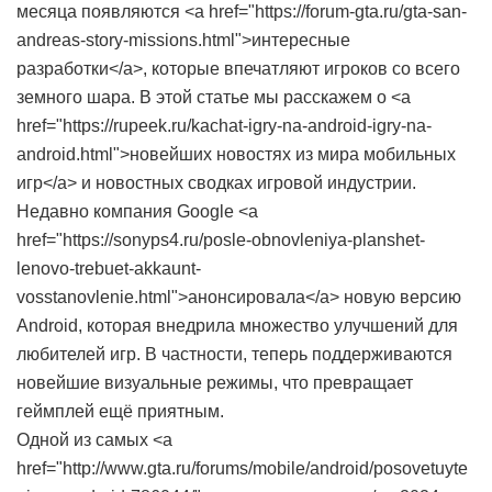
месяца появляются <a href="https://forum-gta.ru/gta-san-
andreas-story-missions.html">интересные
разработки</a>, которые впечатляют игроков со всего
земного шара. В этой статье мы расскажем о <a
href="https://rupeek.ru/kachat-igry-na-android-igry-na-
android.html">новейших новостях из мира мобильных
игр</a> и новостных сводках игровой индустрии.
Недавно компания Google <a
href="https://sonyps4.ru/posle-obnovleniya-planshet-
lenovo-trebuet-akkaunt-
vosstanovlenie.html">анонсировала</a> новую версию
Android, которая внедрила множество улучшений для
любителей игр. В частности, теперь поддерживаются
новейшие визуальные режимы, что превращает
геймплей ещё приятным.
Одной из самых <a
href="http://www.gta.ru/forums/mobile/android/posovetuyte