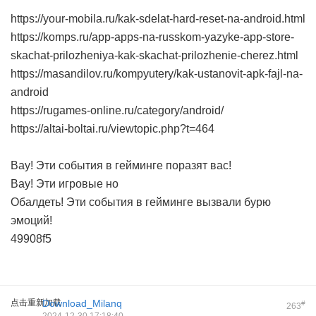
https://your-mobila.ru/kak-sdelat-hard-reset-na-android.html
https://komps.ru/app-apps-na-russkom-yazyke-app-store-
skachat-prilozheniya-kak-skachat-prilozhenie-cherez.html
https://masandilov.ru/kompyutery/kak-ustanovit-apk-fajl-na-
android
https://rugames-online.ru/category/android/
https://altai-boltai.ru/viewtopic.php?t=464
Вау! Эти события в гейминге поразят вас!
Вау! Эти игровые но
Обалдеть! Эти события в гейминге вызвали бурю
эмоций!
49908f5
点击重新加载
Download_Milanq
#
263