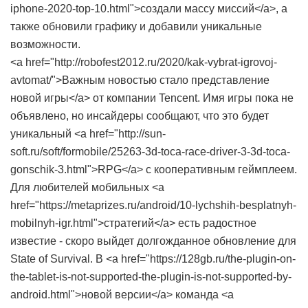
iphone-2020-top-10.html">создали массу миссий</a>, а
также обновили графику и добавили уникальные
возможности.
<a href="http://robofest2012.ru/2020/kak-vybrat-igrovoj-
avtomat/">Важным новостью стало представление
новой игры</a> от компании Tencent. Имя игры пока не
объявлено, но инсайдеры сообщают, что это будет
уникальный <a href="http://sun-
soft.ru/soft/formobile/25263-3d-toca-race-driver-3-3d-toca-
gonschik-3.html">RPG</a> с кооперативным геймплеем.
Для любителей мобильных <a
href="https://metaprizes.ru/android/10-lychshih-besplatnyh-
mobilnyh-igr.html">стратегий</a> есть радостное
известие - скоро выйдет долгожданное обновление для
State of Survival. В <a href="https://128gb.ru/the-plugin-on-
the-tablet-is-not-supported-the-plugin-is-not-supported-by-
android.html">новой версии</a> команда <a