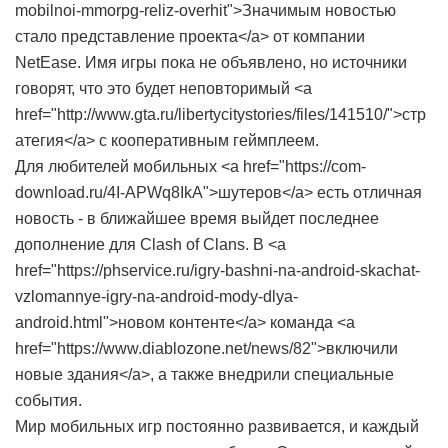
mobilnoi-mmorpg-reliz-overhit">Значимым новостью
стало представление проекта</a> от компании
NetEase. Имя игры пока не объявлено, но источники
говорят, что это будет неповторимый <a
href="http://www.gta.ru/libertycitystories/files/141510/">стр
атегия</a> с кооперативным геймплеем.
Для любителей мобильных <a href="https://com-
download.ru/4I-APWq8IkA">шутеров</a> есть отличная
новость - в ближайшее время выйдет последнее
дополнение для Clash of Clans. В <a
href="https://phservice.ru/igry-bashni-na-android-skachat-
vzlomannye-igry-na-android-mody-dlya-
android.html">новом контенте</a> команда <a
href="https://www.diablozone.net/news/82">включили
новые здания</a>, а также внедрили специальные
события.
Мир мобильных игр постоянно развивается, и каждый