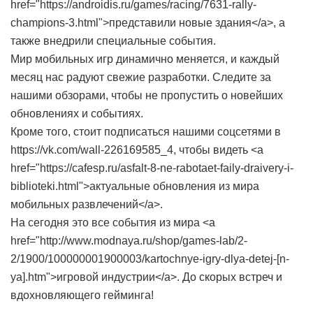
href="https://androidis.ru/games/racing/7631-rally-
champions-3.html">представили новые здания</a>, а
также внедрили специальные события.
Мир мобильных игр динамично меняется, и каждый
месяц нас радуют свежие разработки. Следите за
нашими обзорами, чтобы не пропустить о новейших
обновлениях и событиях.
Кроме того, стоит подписаться нашими соцсетями в
https://vk.com/wall-226169585_4, чтобы видеть <a
href="https://cafesp.ru/asfalt-8-ne-rabotaet-faily-draivery-i-
biblioteki.html">актуальные обновления из мира
мобильных развлечений</a>.
На сегодня это все события из мира <a
href="http://www.modnaya.ru/shop/games-lab/2-
2/1900/100000001900003/kartochnye-igry-dlya-detej-[n-
ya].htm">игровой индустрии</a>. До скорых встреч и
вдохновляющего гейминга!