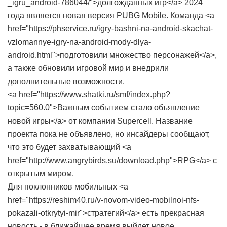
_igru_android-786044/">долгожданных игр</a> 2024
года является новая версия PUBG Mobile. Команда <a
href="https://phservice.ru/igry-bashni-na-android-skachat-
vzlomannye-igry-na-android-mody-dlya-
android.html">подготовили множество персонажей</a>,
а также обновили игровой мир и внедрили
дополнительные возможности.
<a href="https://www.shatki.ru/smf/index.php?
topic=560.0">Важным событием стало объявление
новой игры</a> от компании Supercell. Название
проекта пока не объявлено, но инсайдеры сообщают,
что это будет захватывающий <a
href="http://www.angrybirds.su/download.php">RPG</a> с
открытым миром.
Для поклонников мобильных <a
href="https://reshim40.ru/v-novom-video-mobilnoi-nfs-
pokazali-otkrytyi-mir">стратегий</a> есть прекрасная
новость - в ближайшее время выйдет новое