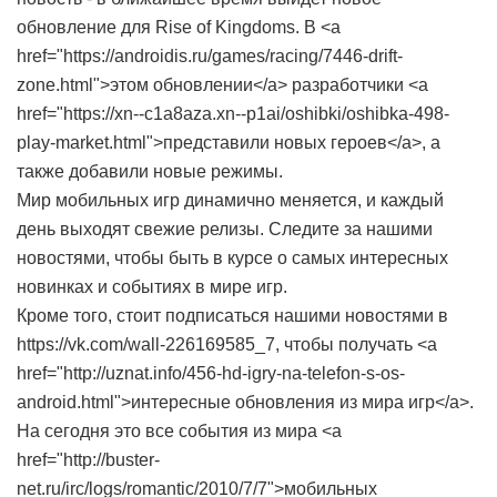
обновление для Rise of Kingdoms. В <a
href="https://androidis.ru/games/racing/7446-drift-
zone.html">этом обновлении</a> разработчики <a
href="https://xn--c1a8aza.xn--p1ai/oshibki/oshibka-498-
play-market.html">представили новых героев</a>, а
также добавили новые режимы.
Мир мобильных игр динамично меняется, и каждый
день выходят свежие релизы. Следите за нашими
новостями, чтобы быть в курсе о самых интересных
новинках и событиях в мире игр.
Кроме того, стоит подписаться нашими новостями в
https://vk.com/wall-226169585_7, чтобы получать <a
href="http://uznat.info/456-hd-igry-na-telefon-s-os-
android.html">интересные обновления из мира игр</a>.
На сегодня это все события из мира <a
href="http://buster-
net.ru/irc/logs/romantic/2010/7/7">мобильных