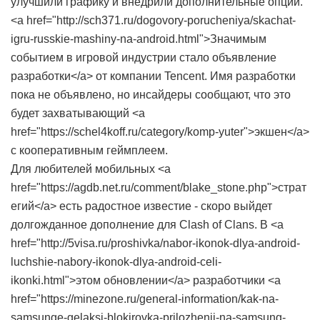
улучшили графику и внедрили дополнительные опции.
<a href="http://sch371.ru/dogovory-porucheniya/skachat-
igru-russkie-mashiny-na-android.html">Значимым
событием в игровой индустрии стало объявление
разработки</a> от компании Tencent. Имя разработки
пока не объявлено, но инсайдеры сообщают, что это
будет захватывающий <a
href="https://schel4koff.ru/category/komp-yuter">экшен</a>
с кооперативным геймплеем.
Для любителей мобильных <a
href="https://agdb.net.ru/comment/blake_stone.php">страт
егий</a> есть радостное известие - скоро выйдет
долгожданное дополнение для Clash of Clans. В <a
href="http://5visa.ru/proshivka/nabor-ikonok-dlya-android-
luchshie-nabory-ikonok-dlya-android-celi-
ikonki.html">этом обновлении</a> разработчики <a
href="https://minezone.ru/general-information/kak-na-
samsunge-gelaksi-blokirovka-prilozhenii-na-samsung-