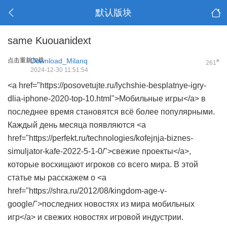
默认版块
same Kuouanidext
点击重新加载
Download_Milanq
#
261
2024-12-30 11:51:54
<a href="https://posovetujte.ru/lychshie-besplatnye-igry-
dlia-iphone-2020-top-10.html">Мобильные игры</a> в
последнее время становятся всё более популярными.
Каждый день месяца появляются <a
href="https://perfekt.ru/technologies/kofejnja-biznes-
simuljator-kafe-2022-5-1-0/">свежие проекты</a>,
которые восхищают игроков со всего мира. В этой
статье мы расскажем о <a
href="https://shra.ru/2012/08/kingdom-age-v-
google/">последних новостях из мира мобильных
игр</a> и свежих новостях игровой индустрии.