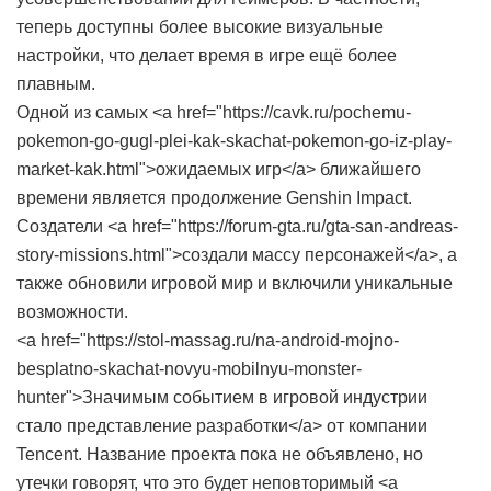
теперь доступны более высокие визуальные
настройки, что делает время в игре ещё более
плавным.
Одной из самых <a href="https://cavk.ru/pochemu-
pokemon-go-gugl-plei-kak-skachat-pokemon-go-iz-play-
market-kak.html">ожидаемых игр</a> ближайшего
времени является продолжение Genshin Impact.
Создатели <a href="https://forum-gta.ru/gta-san-andreas-
story-missions.html">создали массу персонажей</a>, а
также обновили игровой мир и включили уникальные
возможности.
<a href="https://stol-massag.ru/na-android-mojno-
besplatno-skachat-novyu-mobilnyu-monster-
hunter">Значимым событием в игровой индустрии
стало представление разработки</a> от компании
Tencent. Название проекта пока не объявлено, но
утечки говорят, что это будет неповторимый <a