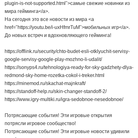
plugin-is-not-supported.html">самые свежие новинки из
мира гейминга</a>.
На сегодня это все новости из мира <a
href="https://youtu.be/i-uxHfmrTuM">мобильных игр</a>.
До новых встреч и вдохновляющего гейминга!
https://offlink.ru/security/chto-budet-esli-otklyuchit-servisy-
google-servisy-google-play-mozhno-li-udalit/
https://sonyps4.ru/tehnologiya-ready-for-sky-gadzhety-dlya-
redmond-sky-home-rozetka-cokol-i-treker.html
https://minemod.ru/skachat-majnkraft/
https://standoff-help.ru/skin-changer-standoff-2/
https://www.igry-multiki.ru/igra-sedobnoe-nesedobnoe/
Потрясающие события! Эти игровые открытия
потрясли игровое сообщество!
Потрясающие события! Эти игровые новости удивили