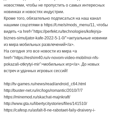
новостями, чтобы не пропустить о самых интересных
новинках и новостях индустрии.
Кроме того, обязательно подписаться на наш канал
нашими соцсетями в https://t.me/s/mods_menu/11, чтобы
видеть <a href="https://perfekt.ru/technologies/kofejnja-
biznes-simuljator-kafe-2022-5-1-0/">актуальные новинки
из мира мобильных развлечений</a>.
На сегодня это все новости из мира <a
href="https://reshim40.ru/v-novom-video-mobilnoi-nfs-
pokazali-otkrytyi-mir">мобильных игр</a>. До новых
встреч и удачных игровых сессий!
http://tv-games.ru/news/read/android_c64.html
http://buster-net.ru/irc/logs/romantic/2010/7/7
https://minemod.ru/skachat-majnkraft/
http://www.gta.ru/libertycitystories/files/141510/
https://cafesp.ru/asfalt-8-ne-rabotaet-faily-draivery-i-