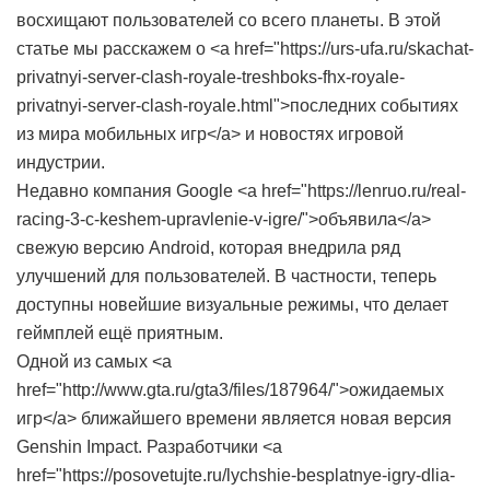
восхищают пользователей со всего планеты. В этой
статье мы расскажем о <a href="https://urs-ufa.ru/skachat-
privatnyi-server-clash-royale-treshboks-fhx-royale-
privatnyi-server-clash-royale.html">последних событиях
из мира мобильных игр</a> и новостях игровой
индустрии.
Недавно компания Google <a href="https://lenruo.ru/real-
racing-3-c-keshem-upravlenie-v-igre/">объявила</a>
свежую версию Android, которая внедрила ряд
улучшений для пользователей. В частности, теперь
доступны новейшие визуальные режимы, что делает
геймплей ещё приятным.
Одной из самых <a
href="http://www.gta.ru/gta3/files/187964/">ожидаемых
игр</a> ближайшего времени является новая версия
Genshin Impact. Разработчики <a
href="https://posovetujte.ru/lychshie-besplatnye-igry-dlia-