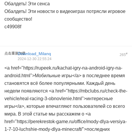
Обалдеть! Эти сенса
Обалдеть! Эти новости о видеоиграх потрясли игровое
сообщество!
c49908f
点击重新加载
Download_Milanq
#
265
2024-12-30 22:55:24
<a href="https://rupeek.ru/kachat-igry-na-android-igry-na-
android.html">Мобильные игры</a> в последнее время
становятся всё более популярными. Каждый день
недели появляются <a href="https://mbclubs.ru/check-the-
vehicle/real-racing-3-obnovlenie.html">интересные
игры</a>, которые впечатляют пользователей со всего
мира. В этой статье мы расскажем о <a
href="https://perekrestok-game.ru/office/mody-dlya-versiya-
1-7-10-luchshie-mody-dlya-minecraft/">последних