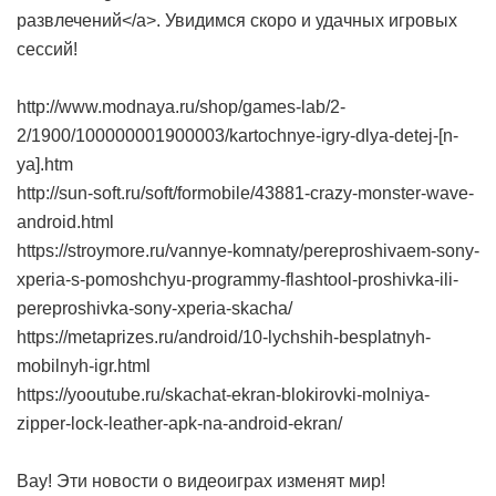
развлечений</a>. Увидимся скоро и удачных игровых
сессий!
http://www.modnaya.ru/shop/games-lab/2-
2/1900/100000001900003/kartochnye-igry-dlya-detej-[n-
ya].htm
http://sun-soft.ru/soft/formobile/43881-crazy-monster-wave-
android.html
https://stroymore.ru/vannye-komnaty/pereproshivaem-sony-
xperia-s-pomoshchyu-programmy-flashtool-proshivka-ili-
pereproshivka-sony-xperia-skacha/
https://metaprizes.ru/android/10-lychshih-besplatnyh-
mobilnyh-igr.html
https://yooutube.ru/skachat-ekran-blokirovki-molniya-
zipper-lock-leather-apk-na-android-ekran/
Вау! Эти новости о видеоиграх изменят мир!