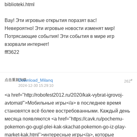
biblioteki.html
Вау! Эти игровые открытия поразят вас!
Невероятно! Эти игровые новости изменят мир!
Потрясающие события! Эти события в мире игр
взорвали интернет!
fff3622
点击重新加载
Download_Milanq
#
262
2024-12-30 15:29:10
<a href="http://robofest2012.ru/2020/kak-vybrat-igrovoj-
avtomat/">Мобильные игры</a> в последнее время
становятся всё более востребованными. Каждый день
месяца появляются <a href="https://cavk.ru/pochemu-
pokemon-go-gugl-plei-kak-skachat-pokemon-go-iz-play-
market-kak.html">интересные игры</a>, которые