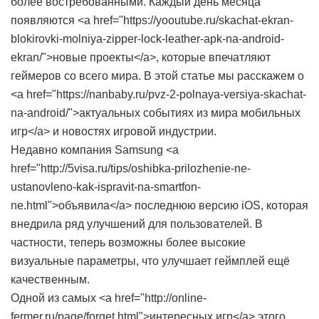
более востребованными. Каждый день месяца
появляются <a href="https://yooutube.ru/skachat-ekran-
blokirovki-molniya-zipper-lock-leather-apk-na-android-
ekran/">новые проекты</a>, которые впечатляют
геймеров со всего мира. В этой статье мы расскажем о
<a href="https://nanbaby.ru/pvz-2-polnaya-versiya-skachat-
na-android/">актуальных событиях из мира мобильных
игр</a> и новостях игровой индустрии.
Недавно компания Samsung <a
href="http://5visa.ru/tips/oshibka-prilozhenie-ne-
ustanovleno-kak-ispravit-na-smartfon-
ne.html">объявила</a> последнюю версию iOS, которая
внедрила ряд улучшений для пользователей. В
частности, теперь возможны более высокие
визуальные параметры, что улучшает геймплей ещё
качественным.
Одной из самых <a href="http://online-
fermer.ru/page/forget.html">интересных игр</a> этого