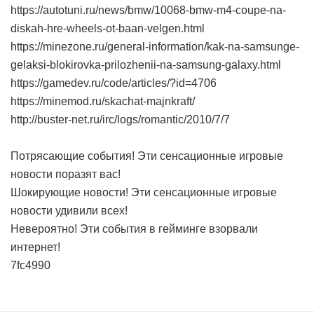
https://autotuni.ru/news/bmw/10068-bmw-m4-coupe-na-
diskah-hre-wheels-ot-baan-velgen.html
https://minezone.ru/general-information/kak-na-samsunge-
gelaksi-blokirovka-prilozhenii-na-samsung-galaxy.html
https://gamedev.ru/code/articles/?id=4706
https://minemod.ru/skachat-majnkraft/
http://buster-net.ru/irc/logs/romantic/2010/7/7
Потрясающие события! Эти сенсационные игровые
новости поразят вас!
Шокирующие новости! Эти сенсационные игровые
новости удивили всех!
Невероятно! Эти события в гейминге взорвали
интернет!
7fc4990