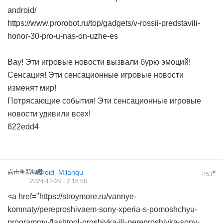
android/
https://www.prorobot.ru/top/gadgets/v-rossii-predstavili-
honor-30-pro-u-nas-on-uzhe-es
Вау! Эти игровые новости вызвали бурю эмоций!
Сенсация! Эти сенсационные игровые новости
изменят мир!
Потрясающие события! Эти сенсационные игровые
новости удивили всех!
622edd4
点击重新加载
Android_Milanqu
#
253
2024-12-29 12:16:58
<a href="https://stroymore.ru/vannye-
komnaty/pereproshivaem-sony-xperia-s-pomoshchyu-
programmy-flashtool-proshivka-ili-pereproshivka-sony-