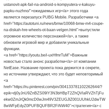
ustanovit-apk-fail-na-android-s-kompyutera-v-kakuyu-
papku-nuzhno/">ожидаемых игр</a> этого года
является перезапуск PUBG Mobile. Разработчики <a
href="https://autotuni.ru/news/bmw/10068-bmw-m4-coupe-
na-diskah-hre-wheels-ot-baan-velgen.html">выпустили
огромное количество персонажей</a>, а также
обновили игровой мир и добавили уникальные
функции.
<a href="https://youtu.be/i-uxHfmrTuM">Важным
новостью стало анонс разработки</a> от компании
NetEase. Название проекта пока держится в секрете,
но источники утверждают, что это будет неповторимый
<a
href="https://ru.pinterest.com/pin/304133781102262644/?
epik=dj0yJnU9ZnBZS09lY3N3bHBpT2ZhQVlaRVZhTjFu
ekw0ZmJrQk0mcD0wJm49V3ZEUGJIZ001UUhkU2dwTW
8wWFpEdyZ0PUFBQUFBR2FiNW40">стратегия</a> с