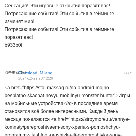
Сенсация! Эти игровые открытия поразят вас!
Потрясающие события! Эти события в гейминге
изменят мир!
Потрясающие события! Эти события в гейминге
поразят вас!
b933b0f
点击重新加载
Download_Milanq
#
256
2024-12-29 20:42:29
<a href="https://stol-massag.ru/na-android-mojno-
besplatno-skachat-novyu-mobilnyu-monster-hunter">Игры
на мобильные устройства</a> в последнее время
становятся всё более интересными. Каждый день
месяца появляются <a href="https://stroymore.ru/vannye-
komnaty/pereproshivaem-sony-xperia-s-pomoshchyu-
programmy-flashtool-proshivka-ili-pereproshivka-sony-