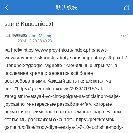
默认版块
same Kuouanidext
点击重新加载
Download_Milanq
#
251
2024-12-29 08:49:23
<a href="https://www.prcy-info.ru/index.php/news-
view/sravnenie-skorosti-raboty-samsung-galaxy-s9-pixel-2-
i-iphone-x#google_vignette">Мобильные игры</a> в
последнее время становятся всё более
востребованными. Каждый день появляются <a
href="https://greenmile.ru/news/2023/01/19/kak-
zaregistrirovatsya-i-vo-chto-poigrat-na-oficialnom-sajte-
joycasino">интересные разработки</a>, которые
впечатляют геймеров со всего земного шара. В этой
статье мы расскажем о <a href="https://perekrestok-
game.ru/office/mody-dlya-versiya-1-7-10-luchshie-mody-