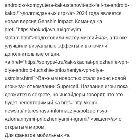
android-s-kompyutera-kak-ustanovit-apk-fail-na-android-
kakoi/">долгожданных игр</a> 2024 года является
новая версия Genshin Impact. Команда <a
href="https://bokudjava.ru/igrovyim-
slotam.html">подготовили массу миссий</a>, а также
улучшили визуальные эффекты и включили
дополнительные опции.
<a href="https://sonyps4.ru/kak-skachat-prilozhenie-vpn-
dlya-android-luchshie-prilozheniya-vpn-dlya-
ustroistv.html">Важным новостью стало анонс новой
игры</a> от компании Supercell. Название игры пока
держится в секрете, но инсайдеры говорят, что это
будет неповторимый <a href="http://komi-
news.ru/interesnaya-informacziya/polzuemsya-
vzlomannyimi-prilozheniyami-i-igrami/">экшен</a> с
открытым миром.
Для фанатов мобильных <a