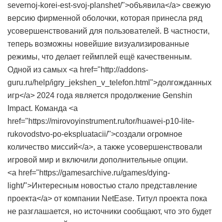
severnoj-korei-est-svoj-planshet/">объявила</a> свежую
версию фирменной оболочки, которая принесла ряд
усовершенствований для пользователей. В частности,
теперь возможны новейшие визуализированные
режимы, что делает геймплей ещё качественным.
Одной из самых <a href="http://addons-
guru.ru/help/igry_jekshen_v_telefon.html">долгожданных
игр</a> 2024 года является продолжение Genshin
Impact. Команда <a
href="https://mirovoyinstrument.ru/tor/huawei-p10-lite-
rukovodstvo-po-ekspluatacii/">создали огромное
количество миссий</a>, а также усовершенствовали
игровой мир и включили дополнительные опции.
<a href="https://gamesarchive.ru/games/dying-
light/">Интересным новостью стало представление
проекта</a> от компании NetEase. Титул проекта пока
не разглашается, но источники сообщают, что это будет