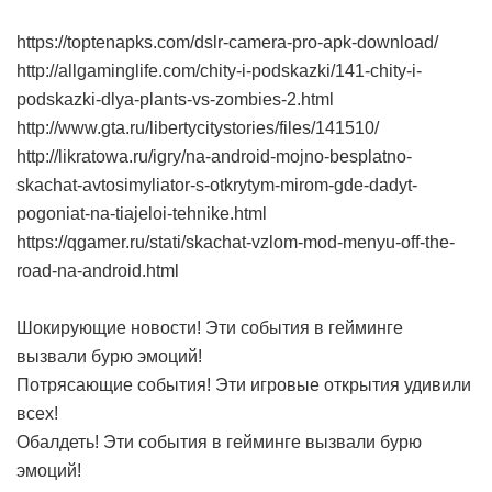
https://toptenapks.com/dslr-camera-pro-apk-download/
http://allgaminglife.com/chity-i-podskazki/141-chity-i-
podskazki-dlya-plants-vs-zombies-2.html
http://www.gta.ru/libertycitystories/files/141510/
http://likratowa.ru/igry/na-android-mojno-besplatno-
skachat-avtosimyliator-s-otkrytym-mirom-gde-dadyt-
pogoniat-na-tiajeloi-tehnike.html
https://qgamer.ru/stati/skachat-vzlom-mod-menyu-off-the-
road-na-android.html
Шокирующие новости! Эти события в гейминге
вызвали бурю эмоций!
Потрясающие события! Эти игровые открытия удивили
всех!
Обалдеть! Эти события в гейминге вызвали бурю
эмоций!