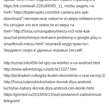
https://vk.com/wall-226169585_11, чтобы видеть <a
href="https://toptenapks.com/dslr-camera-pro-apk-
download/">интересные новости из мира гейминга</a>.
На сегодня это все новости из мира <a
href="http://5visa.ru/navigatory/meizu-m3-note-kak-
skachat-prilozheniya-reshaem-problemy-s-google-play-v-
smartfonah-meizu.html">игровой индустрии</a>.
Увидимся скоро и удачных игровых сессий!
http://uznat.info/456-hd-igry-na-telefon-s-os-android.html
http://www.advertology.ru/article21027.htm
http://protradein.ru/kogda-budet-obnovlenie-v-real-racing-3/
http://5visa.ru/proshivka/nabor-ikonok-dlya-android-
luchshie-nabory-ikonok-dlya-android-celi-ikonki.html
https://gizmod.ru/2018/04/13/sud-postanovil-zablokirovat-
telegram/