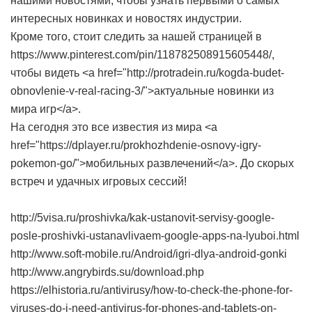
нашими новостями, чтобы узнать первыми о самых
интересных новинках и новостях индустрии.
Кроме того, стоит следить за нашей страницей в
https://www.pinterest.com/pin/118782508915605448/,
чтобы видеть <a href="http://protradein.ru/kogda-budet-
obnovlenie-v-real-racing-3/">актуальные новинки из
мира игр</a>.
На сегодня это все известия из мира <a
href="https://dplayer.ru/prokhozhdenie-osnovy-igry-
pokemon-go/">мобильных развлечений</a>. До скорых
встреч и удачных игровых сессий!
http://5visa.ru/proshivka/kak-ustanovit-servisy-google-
posle-proshivki-ustanavlivaem-google-apps-na-lyuboi.html
http://www.soft-mobile.ru/Android/igri-dlya-android-gonki
http://www.angrybirds.su/download.php
https://elhistoria.ru/antivirusy/how-to-check-the-phone-for-
viruses-do-i-need-antivirus-for-phones-and-tablets-on-