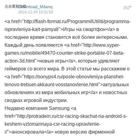
点击重新加载
Download_Milanq
#
252
2024-12-29 10:31:50
<a href="http://flash-format.ru/ProgrammiIUtiliti/programma-
ispravleniya-kart-pamyati">Игры на смартфон</a> в
последнее время становятся всё более интересными.
Каждый день появляются <a href="http://www.syper-
games.ru/mobile/49470-counter-strike-portable-07-beta-
action-3d.html">новые игры</a>, которые удивляют
геймеров со всего мира. В этой статье мы расскажем о
<a href="https://sonyps4.ru/posle-obnovleniya-planshet-
lenovo-trebuet-akkaunt-vosstanovlenie.html">актуальных
обновлениях из мира мобильных игр</a> и новостных
сводках игровой индустрии.
Недавно компания Samsung <a
href="http://protradein.ru/csr-racing-skachat-na-android-s-
keshem-vzlomannaya-csr-racing-upravlenie-
i/">анонсировала</a> новую версию фирменной