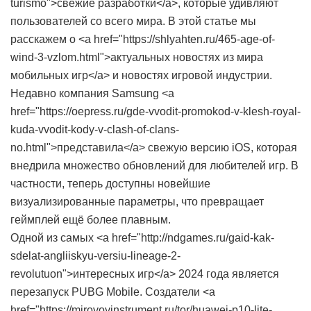
turismo">свежие разработки</a>, которые удивляют
пользователей со всего мира. В этой статье мы
расскажем о <a href="https://shlyahten.ru/465-age-of-
wind-3-vzlom.html">актуальных новостях из мира
мобильных игр</a> и новостях игровой индустрии.
Недавно компания Samsung <a
href="https://oepress.ru/gde-vvodit-promokod-v-klesh-royal-
kuda-vvodit-kody-v-clash-of-clans-
no.html">представила</a> свежую версию iOS, которая
внедрила множество обновлений для любителей игр. В
частности, теперь доступны новейшие
визуализированные параметры, что превращает
геймплей ещё более плавным.
Одной из самых <a href="http://ndgames.ru/gaid-kak-
sdelat-angliiskyu-versiu-lineage-2-
revolutuon">интересных игр</a> 2024 года является
перезапуск PUBG Mobile. Создатели <a
href="https://mirovoyinstrument.ru/tor/huawei-p10-lite-