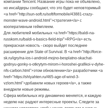
компании Tencent. Название игры пока не объявлено,
но инсайдеры сообщают, что это будет неповторимый
<a href="http://sun-soft.ru/soft/formobile/43881-crazy-
monster-wave-android.html">стратегия</a> с
кооперативным геймплеем.
Для любителей мобильных <a href="https://baldi-na-
russkom.ru/baldi-s-basics-field-trip/">RPG</a> есть
прекрасная новость - скоро выйдет последнее
расширение для State of Survival. В <a href="http://force-
sk.ru/igry/na-ios-i-android-mojno-besplatno-skachat-
godnyu-gonky-s-otkrytym-mirom-i-horoshei-grafikoi-v-dyhe-
nfs-carbon.html">этом обновлении</a> разработчики <a
href="https://shlyahten.ru/465-age-of-wind-3-
vzlom.html">добавили новых героев</a>, а также
внедрили новые режимы.
Сфера мобильных игр динамично меняется, и каждую
неделю нас радуют интересные проекты. Следите за