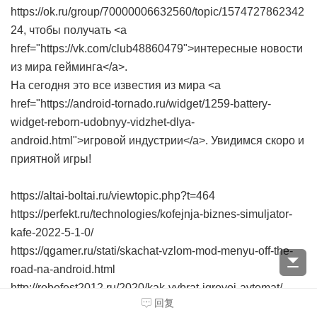
https://ok.ru/group/70000006632560/topic/1574727862342
24, чтобы получать <a
href="https://vk.com/club48860479">интересные новости
из мира гейминга</a>.
На сегодня это все известия из мира <a
href="https://android-tornado.ru/widget/1259-battery-
widget-reborn-udobnyy-vidzhet-dlya-
android.html">игровой индустрии</a>. Увидимся скоро и
приятной игры!
https://altai-boltai.ru/viewtopic.php?t=464
https://perfekt.ru/technologies/kofejnja-biznes-simuljator-
kafe-2022-5-1-0/
https://qgamer.ru/stati/skachat-vzlom-mod-menyu-off-the-
road-na-android.html
http://robofest2012.ru/2020/kak-vybrat-igrovoj-avtomat/
回复
https://hi-android.net/igry-dlya-android/238081-skachat-