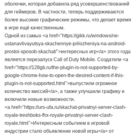
оболочки, которая добавила ряд усовершенствований
для геймеров. В частности, теперь поддерживаются
более высокие графические режимы, что делает время
в игре ещё качественным.
Одной из самых <a href="https://gikk.ru/windows/ne-
ustanavlivayutsya-skachennye-prilozheniya-na-android-
prostoi-sposob-skachat/">интересных игр</a> этого года
является перезапуск Call of Duty Mobile. Создатели <a
href="https://128gb.ru/the-plugin-is-not-supported-by-
google-chrome-how-to-open-the-desired-content-if-this-
plugin-is-not-supported.html">выпустили огромное
количество миссий</a>, а также улучшили графику и
включили новые возможности.
<a href="https://urs-ufa.ru/skachat-privatnyi-server-clash-
royale-treshboks-fhx-royale-privatnyi-server-clash-
royale.html">Интересным событием в игровой
индустрии стало объявление новой игры</a> от