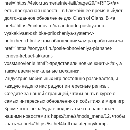
href="https://4stor.ru/smertelnie-faili/page/29/">RPG</a>
есть прекрасная новость - в ближайшее время выйдет
долгожданное обновление для Clash of Clans. В <a
href="https://mirtortov.ru/na-androide-postoyanno-
vyskakivaet-oshibka-prilozheniya-system-v-
prilozhenii.html">этом обновлении</a> разработчики <a
href="https://sonyps4.ru/posle-obnovleniya-planshet-
lenovo-trebuet-akkaunt-
vosstanovlenie.html">представили новые юниты</a>, а
также ввели уникальные механики.
Индустрия мобильных игр постоянно развивается, и
каждую неделю нас радуют интересные релизы.
Следите за нашей страницей, чтобы быть в курсе о
самых интересных обновлениях и событиях в мире игр.
Кроме того, не забудьте подписаться на наш канал
нашими новостями в https://t.me/s/mods_menu/12, чтобы
знать <a href="https://schel4koff.ru/category/komp-