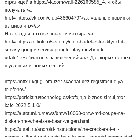
страницей в https://vk.com/wall-226169585_4, чтобы
получать <a
href="https://vk.com/club48860479">актуальные новинки
из мира игр</a>.
На сегодня это все новости из мира <a
href="https://offlink.ru/security/chto-budet-esli-otklyuchit-
servisy-google-servisy-google-play-mozhno-li-
udalit/">мобильных развлечений</a>. До скорых встреч
и удачных игровых сессий!
https://mttx.ru/gugl-brauzer-skachat-bez-registracii-dlya-
telefonov/
https://perfekt.ru/technologies/kofejnja-biznes-simuljator-
kafe-2022-5-1-0/
https://autotuni.ru/news/bmw/10068-bmw-m4-coupe-na-
diskah-hre-wheels-ot-baan-velgen.html
https://ultrait.ru/android-instructions/the-cracker-of-all-