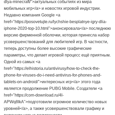
dlya-minecraft/">актуальных событиях из мира
мобильных игр</a> и новостях игровой индустрии.
Недавно компания Google <a
href="https://posovetujte.ru/lychshie-besplatnye-igry-dlia-
iphone-2020-top-10.html">анонсировала</a> последнюю
версию фирменной оболочки, которая принесла набор
усовершенствований для любителей игр. В частности,
теперь доступны более высокие графические
параметры, что делает игровой процесс ещё приятным.
Одной из самых <a
href="https://elhistoria.ru/antivirusy/how-to-check-the-
phone-for-viruses-do-i-need-antivirus-for-phones-and-
tablets-on-android/">интересных игр</a> этого года
является продолжение PUBG Mobile. Создатели <a
href="https://com-download.ru/4I-
APWq8IkA">подготовили огромное количество новых
уровней</a>, а также усовершенствовали графику и