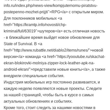
info.ru/index.php/news-view/kompjuternomu-piratstvu-
postepenno-mozhet-prijjti">RPG</a> с открытым миром.
Для поклонников мобильных <a
href="https://kramtp.info/novosti/chp-
kriminal/full/63019">шутеров</a> есть отличная новость
- в ближайшее время выйдет новое обновление для
State of Survival. В <a
href="http://www.rubattle.net/diablo2/items/runes/">новой
версии</a> команда <a href="https://yooutube.ru/skachat-
ekran-blokirovki-molniya-zipper-lock-leather-apk-na-
android-ekran/">представили новые юниты</a>, а также
внедрили специальные события.
Индустрия мобильных игр постоянно развивается, и
каждую неделю появляются новые проекты. Следите
за нашей страницей, чтобы быть в курсе о самых
актуальных обновлениях и событиях.
Кроме того, стоит следить за нашими новостями в