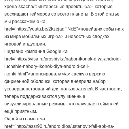
xperia-skacha/">интересные проекты</a>, которые
восхищают геймеров со всего планеты. В этой статье
мы расскажем о <a
href="https://youtu.be/2kzejaqFNcE">новейших событиях
из мира мобильных игр</a> и новостных сводках
игровой индустрии.
Недавно компания Google <a
href="http://5visa.ru/proshivka/nabor-ikonok-dlya-android-
luchshie-nabory-ikonok-dlya-android-celi-
ikonki.html">анонсировала</a> свежую версию
фирменной оболочки, которая внедрила набор
усовершенствований для пользователей. В частности,
теперь поддерживаются улучшенные
визуализированные режимы, что улучшает геймплей
ещё приятным.
Одной из самых <a
href="http://tassr90.ru/androidios/ustanovit-fail-apk-na-