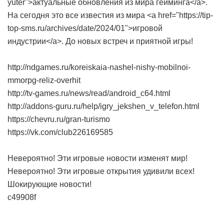
yuter">актуальные обновления из мира гейминга</a>.
На сегодня это все известия из мира <a href="https://tip-
top-sms.ru/archives/date/2024/01">игровой
индустрии</a>. До новых встреч и приятной игры!
http://ndgames.ru/koreiskaia-nashel-nishy-mobilnoi-
mmorpg-reliz-overhit
http://tv-games.ru/news/read/android_c64.html
http://addons-guru.ru/help/igry_jekshen_v_telefon.html
https://chevru.ru/gran-turismo
https://vk.com/club226169585
Невероятно! Эти игровые новости изменят мир!
Невероятно! Эти игровые открытия удивили всех!
Шокирующие новости!
c49908f