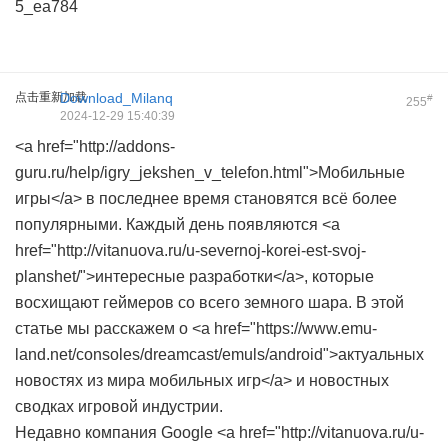
5_ea784
点击重新加载
Download_Milanq
#
255
2024-12-29 15:40:39
<a href="http://addons-
guru.ru/help/igry_jekshen_v_telefon.html">Мобильные
игры</a> в последнее время становятся всё более
популярными. Каждый день появляются <a
href="http://vitanuova.ru/u-severnoj-korei-est-svoj-
planshet/">интересные разработки</a>, которые
восхищают геймеров со всего земного шара. В этой
статье мы расскажем о <a href="https://www.emu-
land.net/consoles/dreamcast/emuls/android">актуальных
новостях из мира мобильных игр</a> и новостных
сводках игровой индустрии.
Недавно компания Google <a href="http://vitanuova.ru/u-