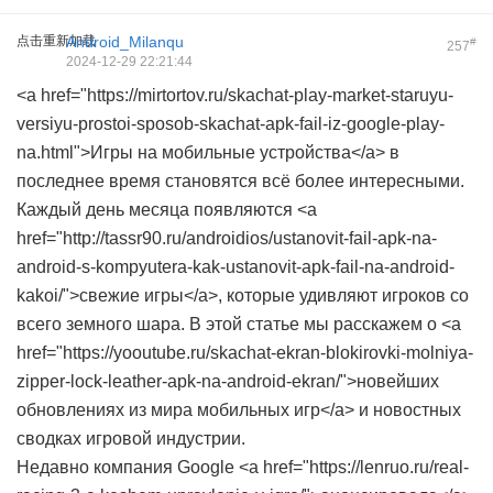
点击重新加载
Android_Milanqu
#
257
2024-12-29 22:21:44
<a href="https://mirtortov.ru/skachat-play-market-staruyu-
versiyu-prostoi-sposob-skachat-apk-fail-iz-google-play-
na.html">Игры на мобильные устройства</a> в
последнее время становятся всё более интересными.
Каждый день месяца появляются <a
href="http://tassr90.ru/androidios/ustanovit-fail-apk-na-
android-s-kompyutera-kak-ustanovit-apk-fail-na-android-
kakoi/">свежие игры</a>, которые удивляют игроков со
всего земного шара. В этой статье мы расскажем о <a
href="https://yooutube.ru/skachat-ekran-blokirovki-molniya-
zipper-lock-leather-apk-na-android-ekran/">новейших
обновлениях из мира мобильных игр</a> и новостных
сводках игровой индустрии.
Недавно компания Google <a href="https://lenruo.ru/real-