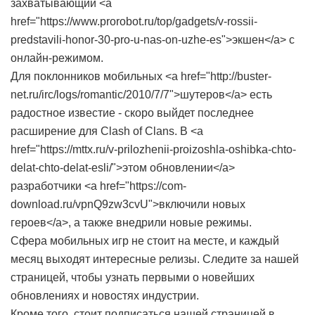
захватывающий <a
href="https://www.prorobot.ru/top/gadgets/v-rossii-
predstavili-honor-30-pro-u-nas-on-uzhe-es">экшен</a> с
онлайн-режимом.
Для поклонников мобильных <a href="http://buster-
net.ru/irc/logs/romantic/2010/7/7">шутеров</a> есть
радостное известие - скоро выйдет последнее
расширение для Clash of Clans. В <a
href="https://mttx.ru/v-prilozhenii-proizoshla-oshibka-chto-
delat-chto-delat-esli/">этом обновлении</a>
разработчики <a href="https://com-
download.ru/vpnQ9zw3cvU">включили новых
героев</a>, а также внедрили новые режимы.
Сфера мобильных игр не стоит на месте, и каждый
месяц выходят интересные релизы. Следите за нашей
страницей, чтобы узнать первыми о новейших
обновлениях и новостях индустрии.
Кроме того, стоит подписаться нашей страницей в