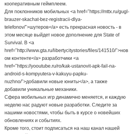
кооперативным геймплеем.
Для поклонников мобильных <a href="https://mttx.ru/gugl-
brauzer-skachat-bez-registracii-dlya-
telefonov/">шутеров</a> есть прекрасная новость - в
этом месяце выйдет новое дополнение для State of
Survival. В <a
href="http://www.gta.ru/libertycitystories/files/141510/">нов
ом контенте</a> разработчики <a
href="https://yooutube.ru/ro/kak-ustanovit-apk-fail-na-
android-s-kompyutera-v-kakuyu-papku-
nuzhno/">добавили новые юниты</a>, а также
добавили уникальные механики.
Сфера мобильных игр динамично меняется, и каждую
неделю нас радуют новые разработки. Следите за
нашими новостями, чтобы быть в курсе о новейших
обновлениях и событиях.
Кроме того, стоит подписаться на наш канал нашей