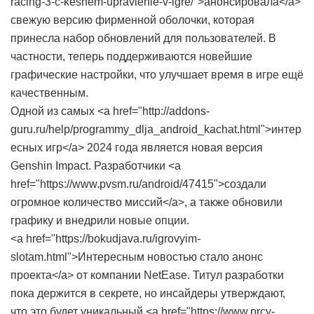
racing-3-c-keshem-upravlenie-v-igre/">анонсировала</a>
свежую версию фирменной оболочки, которая
принесла набор обновлений для пользователей. В
частности, теперь поддерживаются новейшие
графические настройки, что улучшает время в игре ещё
качественным.
Одной из самых <a href="http://addons-
guru.ru/help/programmy_dlja_android_kachat.html">интер
есных игр</a> 2024 года является новая версия
Genshin Impact. Разработчики <a
href="https://www.pvsm.ru/android/47415">создали
огромное количество миссий</a>, а также обновили
графику и внедрили новые опции.
<a href="https://bokudjava.ru/igrovyim-
slotam.html">Интересным новостью стало анонс
проекта</a> от компании NetEase. Титул разработки
пока держится в секрете, но инсайдеры утверждают,
что это будет уникальный <a href="https://www.prcy-