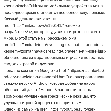
xperia-skacha/">Игры на мобильные устройства</a> в
последнее время становятся всё более популярными.
Каждый день появляются <a
href="http://nnit.ru/news/n196141/">свежие
разработки</a>, которые удивляют игроков со всего
мира. В этой статье мы расскажем о <a
href="http://protradein.ru/csr-racing-skachat-na-android-s-
keshem-vzlomannaya-csr-racing-upravlenie-i/">новейших
обновлениях из мира мобильных игр</a> и новостных
сводках игровой индустрии.
Недавно компания Google <a href="http://uznat.info/456-
hd-igry-na-telefon-s-os-android.html">анонсировала</a>
свежую версию Android, которая добавила набор
обновлений для геймеров. В частности, теперь
возможны улучшенные графические режимы, что
улучшает игровой процесс ещё приятным.
Одной из самых <a href="https://yooutube.ru/ro/kak-