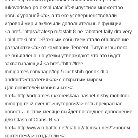
rukovodstvo-po-ekspluatacii/">выпустили множество
новых уровней</a>, а также усовершенствовали
игровой мир и включили дополнительные функции.
<a href="https://cafesp.ru/asfalt-8-ne-rabotaet-faily-draivery-
i-biblioteki.html">Важным событием стало объявление
разработки</a> от компании Tencent. Титул игры пока
не объявлено, но утечки утверждают, что это будет
захватывающий <a href="http://free-
minigames.com/page/top-5-luchshih-gonok-dlja-
android">стратегия</a> с открытым миром.
Для любителей мобильных <a
href="http://ndgames.ru/koreiskaia-nashel-nishy-mobilnoi-
mmorpg-reliz-overhit">шутеров</a> есть прекрасная
новость - в этом месяце выйдет последнее дополнение
для Clash of Clans. В <a
href="http://www.rubattle.net/diablo2/items/runes/">новом
контенте</a> создатели <a