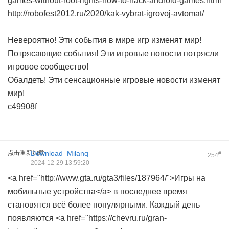
games-without-root-rights-how-to-hack-android-games.html
http://robofest2012.ru/2020/kak-vybrat-igrovoj-avtomat/
Невероятно! Эти события в мире игр изменят мир!
Потрясающие события! Эти игровые новости потрясли
игровое сообщество!
Обалдеть! Эти сенсационные игровые новости изменят
мир!
c49908f
点击重新加载
Download_Milanq
#
254
2024-12-29 13:59:20
<a href="http://www.gta.ru/gta3/files/187964/">Игры на
мобильные устройства</a> в последнее время
становятся всё более популярными. Каждый день
появляются <a href="https://chevru.ru/gran-