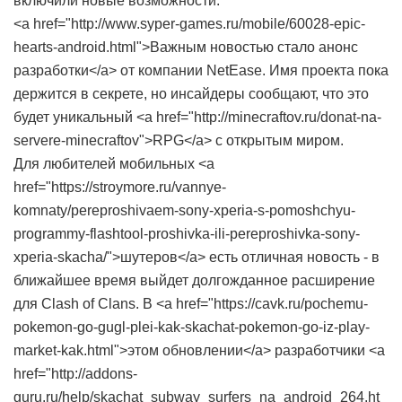
включили новые возможности.
<a href="http://www.syper-games.ru/mobile/60028-epic-
hearts-android.html">Важным новостью стало анонс
разработки</a> от компании NetEase. Имя проекта пока
держится в секрете, но инсайдеры сообщают, что это
будет уникальный <a href="http://minecraftov.ru/donat-na-
servere-minecraftov">RPG</a> с открытым миром.
Для любителей мобильных <a
href="https://stroymore.ru/vannye-
komnaty/pereproshivaem-sony-xperia-s-pomoshchyu-
programmy-flashtool-proshivka-ili-pereproshivka-sony-
xperia-skacha/">шутеров</a> есть отличная новость - в
ближайшее время выйдет долгожданное расширение
для Clash of Clans. В <a href="https://cavk.ru/pochemu-
pokemon-go-gugl-plei-kak-skachat-pokemon-go-iz-play-
market-kak.html">этом обновлении</a> разработчики <a
href="http://addons-
guru.ru/help/skachat_subway_surfers_na_android_264.ht