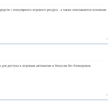
средств с популярного игрового ресурса , а также описываются основные
 для доступа к игровым автоматам и бонусам без блокировок.