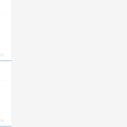
举报
举报