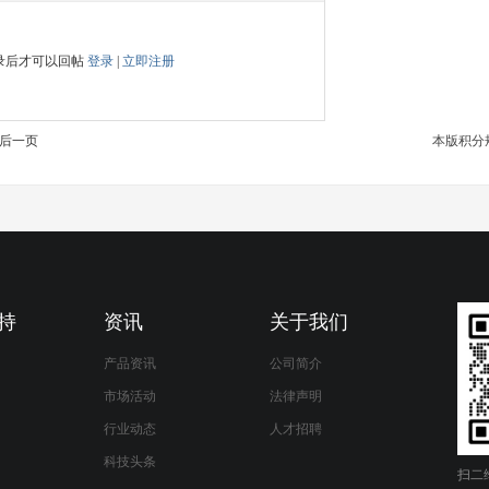
录后才可以回帖
登录
|
立即注册
后一页
本版积分
持
资讯
关于我们
产品资讯
公司简介
市场活动
法律声明
行业动态
人才招聘
科技头条
扫二