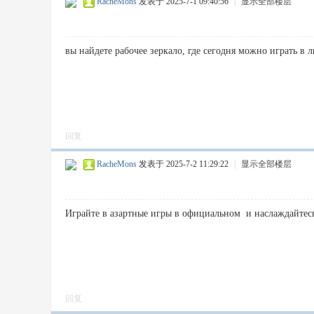
RacheMons
发表于 2025-7-1 09:40:56
|
显示全部楼层
вы найдете рабочее зеркало, где сегодня можно играть в
回复
RacheMons
发表于 2025-7-2 11:29:22
|
显示全部楼层
Играйте в азартные игры в официальном и наслаждайтесь
回复