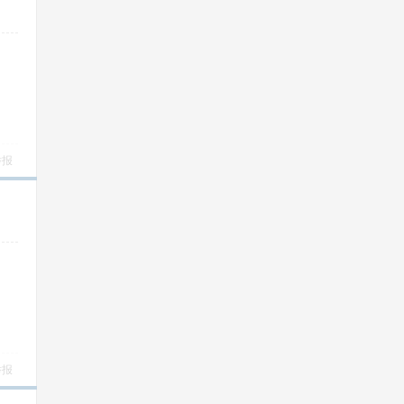
举报
举报