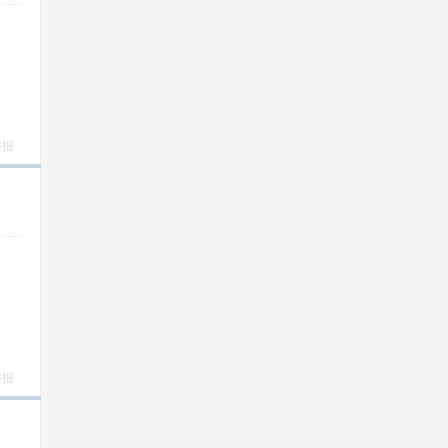
举报
举报