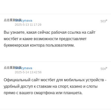
点击重新加载
Mercynava
#
503
2025-5-13 11:17:29
Вы узнаете, какая сейчас рабочая ссылка на
сайт
мостбет
и какие возможности предоставляет
букмекерская контора пользователям.
点击重新加载
Mercynava
#
504
2025-5-14 13:42:56
Официальный
сайт мостбет
для мобильных устройств -
удобный доступ к ставкам на спорт, казино и слоты
прямо с вашего смартфона или планшета.