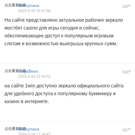
点击重新加载
Mercynava
#
505
2025-5-15 15:47:06
На сайте представлено актуальное рабочее зеркало
мостбет casino
для игры сегодня и сейчас,
обеспечивающее доступ к популярным игровым
слотам и возможностью выигрыша крупных сумм.
点击重新加载
InayaBeex
#
506
2025-5-15 22:34:52
на сайте 1win
доступно зеркало официального сайта
для удобного доступа к популярному букмекеру и
казино в интернете.
点击重新加载
Mercynava
#
507
2025-5-16 17:34:47