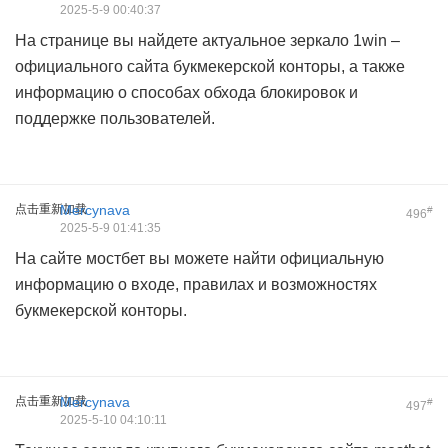
2025-5-9 00:40:37
На странице вы найдете
актуальное зеркало 1win
–
официального сайта букмекерской конторы, а также
информацию о способах обхода блокировок и
поддержке пользователей.
点击重新加载
Mercynava
#
496
2025-5-9 01:41:35
На сайте
мостбет
вы можете найти официальную
информацию о входе, правилах и возможностях
букмекерской конторы.
点击重新加载
Mercynava
#
497
2025-5-10 04:10:11